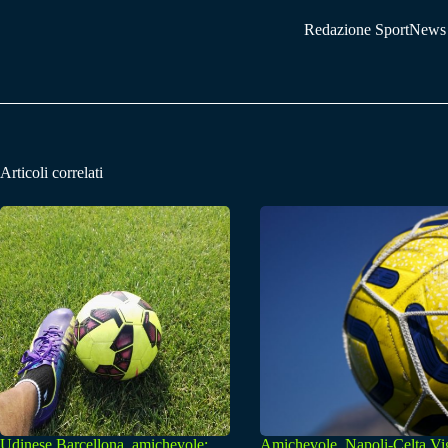
Redazione SportNews
Articoli correlati
Udinese Barcellona, amichevole:
Amichevole, Napoli-Celta Vi