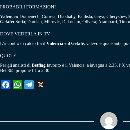
PROBABILI FORMAZIONI
Valencia:
Domenech; Correia, Diakhaby, Paulista, Gaya; Cheryshev, 
Getafe:
Soria; Damian, Mitrovic, Dakonam, Olivera; Arambarri, Timor,
DOVE VEDERLA IN TV
L’incontro di calcio fra il
Valencia e il Getafe
, valevole quale anticipo 
QUOTE
Per gli analisti di
Betflag
favorito è il Valencia, a lavagna a 2.35, l’X v
Bet 365 propone l’1 a 2.30.
Fa
W
Te
X
ce
ha
le
bo
ts
gr
ok
A
a
pp
m