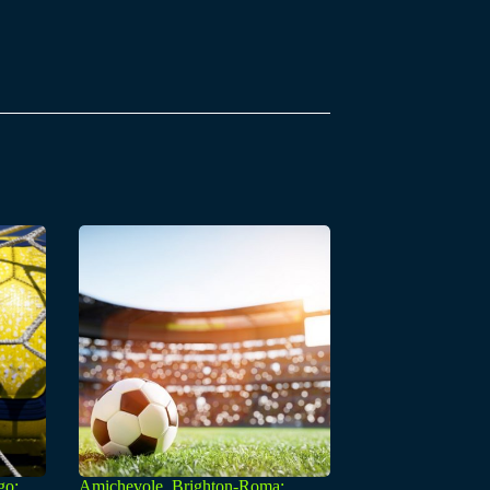
go:
Amichevole, Brighton-Roma: