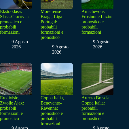
Ekstraklasa,
Moreirense
Amichevole,
Slask-Cracovia:
Braga, Liga
Frosinone Lazio:
pronostico e
Portugal:
pronostico e
probabili
probabili
probabili
formazioni
formazioni e
formazioni
pronostico
9 Agosto
9 Agosto
2026
9 Agosto
2026
2026
Eredivisie,
Coppa Italia,
Arezzo Brescia,
Zwolle Ajax:
Benevento-
Coppa Italia:
probabili
Ravenna:
probabili
formazioni e
pronostico e
formazioni e
pronostico
probabili
pronostico
formazioni
9 Agosto
9 Agosto