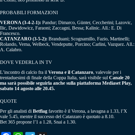
PROBABILI FORMAZIONI
VERONA (3-4-2-1):
Pandur; Dimarco, Günter, Ceccherini; Lazovic,
Ilic, Dawidowicz, Faraoni; Zaccagni, Bessa; Kalinic. All.: E. Di
Francesco.
CATANZARO (3-5-2):
Branduani; Scognamillo, Fazio, Martinelli;
Rolando, Verna, Welbeck, Vendeputte, Porcino; Carlini, Vazquez. All.:
A. Calabro.
DOVE VEDERLA IN TV
L’incontro di calcio fra il
Verona e il Catanzaro
, valevole per i
trentaduesimi di finale della Coppa Italia, sarà visibile sul
Canale 20
ma sarà possibile seguirla anche sulla piattaforma Mediaset Play,
sabato 14 agosto alle 20.45.
QUOTE
Per gli analisti di
Betflag
favorito è il Verona, a lavagna a 1.33, l’X
vale 5.45, mentre il successo del Catanzaro è quotato a 8.10.
Bet 365 propone l’1 a 1.28, Snai a 1.30.