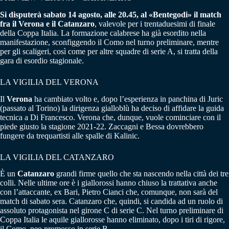
Si disputerà sabato 14 agosto, alle 20.45, al «Bentegodi» il match
fra il Verona e il Catanzaro
, valevole per i trentaduesimi di finale
della Coppa Italia. La formazione calabrese ha già esordito nella
manifestazione, sconfiggendo il Como nel turno preliminare, mentre
per gli scaligeri, così come per altre squadre di serie A, si tratta della
gara di esordio stagionale.
LA VIGILIA DEL VERONA
Il
Verona
ha cambiato volto e, dopo l’esperienza in panchina di Juric
(passato al Torino) la dirigenza gialloblù ha deciso di affidare la guida
tecnica a Di Francesco. Verona che, dunque, vuole cominciare con il
piede giusto la stagione 2021-22. Zaccagni e Bessa dovrebbero
fungere da trequartisti alle spalle di Kalinic.
LA VIGILIA DEL CATANZARO
È un
Catanzaro
grandi firme quello che sta nascendo nella città dei tre
colli. Nelle ultime ore è i giallorossi hanno chiuso la trattativa anche
con l’attaccante, ex Bari, Pietro Cianci che, comunque, non sarà del
match di sabato sera. Catanzaro che, quindi, si candida ad un ruolo di
assoluto protagonista nel girone C di serie C. Nel turno preliminare di
Coppa Italia le aquile giallorosse hanno eliminato, dopo i tiri di rigore,
il Como, neo promosso in serie B.