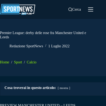
Salta
al
Cerca
contenuto
Premier League: derby delle rose fra Manchester United e
Leeds
Redazione SportNews
1 Luglio 2022
Home
/
Sport
/
Calcio
Cosa troverai in questo articolo:
mostra
PREVIEW MANCHESTER UNITED – LEEDS