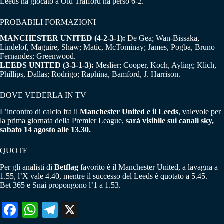
Leeds ha giocato a Old Trafford ha perso 6-2.
PROBABILI FORMAZIONI
MANCHESTER UNITED (4-2-3-1):
De Gea; Wan-Bissaka,
Lindelof, Maguire, Shaw; Matic, McTominay; James, Pogba, Bruno
Fernandes; Greenwood.
LEEDS UNITED (3-3-1-3):
Meslier; Cooper, Koch, Ayling; Klich,
Phillips, Dallas; Rodrigo; Raphina, Bamford, J. Harrison.
DOVE VEDERLA IN TV
L’incontro di calcio fra il
Manchester United e il Leeds
, valevole per
la prima giornata della Premier League,
sarà visibile sui canali sky,
sabato 14 agosto alle 13.30.
QUOTE
Per gli analisti di
Betflag
favorito è il Manchester United, a lavagna a
1.55, l’X vale 4.40, mentre il successo del Leeds è quotato a 5.45.
Bet 365 e Snai propongono l’1 a 1.53.
Fa
W
Te
X