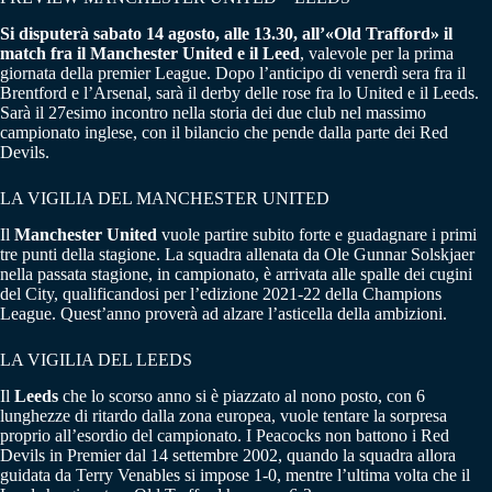
Si disputerà sabato 14 agosto, alle 13.30, all’«Old Trafford» il
match fra il Manchester United e il Leed
, valevole per la prima
giornata della premier League. Dopo l’anticipo di venerdì sera fra il
Brentford e l’Arsenal, sarà il derby delle rose fra lo United e il Leeds.
Sarà il 27esimo incontro nella storia dei due club nel massimo
campionato inglese, con il bilancio che pende dalla parte dei Red
Devils.
LA VIGILIA DEL MANCHESTER UNITED
Il
Manchester United
vuole partire subito forte e guadagnare i primi
tre punti della stagione. La squadra allenata da Ole Gunnar Solskjaer
nella passata stagione, in campionato, è arrivata alle spalle dei cugini
del City, qualificandosi per l’edizione 2021-22 della Champions
League. Quest’anno proverà ad alzare l’asticella della ambizioni.
LA VIGILIA DEL LEEDS
Il
Leeds
che lo scorso anno si è piazzato al nono posto, con 6
lunghezze di ritardo dalla zona europea, vuole tentare la sorpresa
proprio all’esordio del campionato. I Peacocks non battono i Red
Devils in Premier dal 14 settembre 2002, quando la squadra allora
guidata da Terry Venables si impose 1-0, mentre l’ultima volta che il