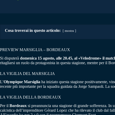
Cosa troverai in questo articolo:
mostra
PREVIEW MARSIGLIA – BORDEAUX
Si disputerà
domenica 15 agosto, alle 20.45, al «Velodrome» il matc
ritagliarsi un ruolo da protagonista in questa stagione, mentre per il Bo
LA VIGILIA DEL MARSIGLIA
L’
Olympique Marsiglia
ha iniziato questa stagione positivamente, vinc
recente più importante per la squadra guidata da Jorge Sampaoli. La soci
LA VIGILIA DELLA BORDEAUX
Per il
Bordeaux
si preannuncia una stagione di grande sofferenza. In un
calcistica dell’imprenditore Gérard Lopez che ha rilevato il club dal f
All’esordio ko per 2 a 0 con il neopromosso Clermont Foot.