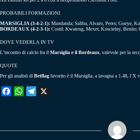
PROBABILI FORMAZIONI
MARSIGLIA (3-4-2-1):
Mandanda; Saliba, Alvaro, Peres; Gueye, Ka
BORDEAUX (4-2-3-1):
Costil; Kwateng, Mexer, Koscielny, Benito; O
DOVE VEDERLA IN TV
L’incontro di calcio fra il
Marsiglia e il Bordeaux
, valevole per la sec
QUOTE
Per gli analisti di
Betflag
favorito è il Marsiglia, a lavagna a 1.48, l’X 
Fa
W
Te
X
ce
ha
le
bo
ts
gr
ok
A
a
pp
m