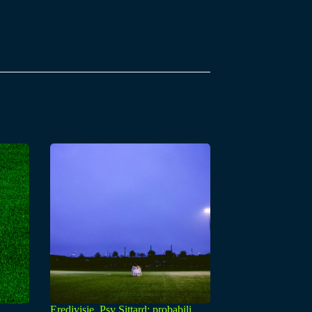
Eredivisie, Psv Sittard: probabili