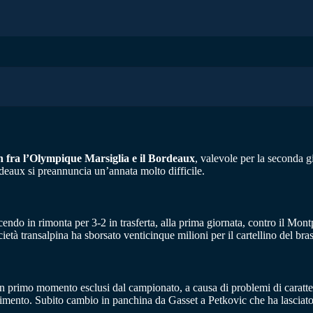
h fra l’Olympique Marsiglia e il Bordeaux
, valevole per la seconda g
rdeaux si preannuncia un’annata molto difficile.
endo in rimonta per 3-2 in trasferta, alla prima giornata, contro il Mon
età transalpina ha sborsato venticinque milioni per il cartellino del bra
 primo momento esclusi dal campionato, a causa di problemi di carattere f
allimento. Subito cambio in panchina da Gasset a Petkovic che ha lasciat