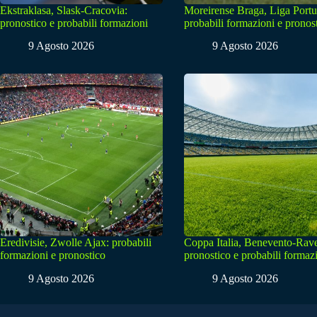
Ekstraklasa, Slask-Cracovia:
Moreirense Braga, Liga Portu
pronostico e probabili formazioni
probabili formazioni e pronos
9 Agosto 2026
9 Agosto 2026
Eredivisie, Zwolle Ajax: probabili
Coppa Italia, Benevento-Rav
formazioni e pronostico
pronostico e probabili formaz
9 Agosto 2026
9 Agosto 2026