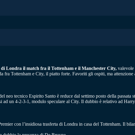
 di Londra il match fra il Tottenham e il Manchester City,
valevole 
 fra Tottenham e City, il piatto forte. Favoriti gli ospiti, ma attenzion
del neo tecnico Espirito Santo è reduce dal settimo posto della passata 
rsi ad un 4-2-3-1, modulo speculare al City. Il dubbio è relativo ad Harr
Premier con l’insidiosa trasferta di Londra in casa del Tottenham. Il bi
te dubbio la presenza di De Bruyne.