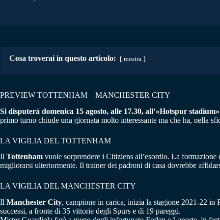
Cosa troverai in questo articolo:
mostra
PREVIEW TOTTENHAM – MANCHESTER CITY
Si disputerà domenica 15 agosto, alle 17.30, all’«Hotspur stadium»
primo turno chiude una giornata molto interessante ma che ha, nella sfida
LA VIGILIA DEL TOTTENHAM
Il
Tottenham
vuole sorprendere i Citiziens all’esordio. La formazione 
migliorarsi ulteriormente. Il trainer dei padroni di casa dovrebbe affida
LA VIGILIA DEL MANCHESTER CITY
Il
Manchester City
, campione in carica, inizia la stagione 2021-22 in 
successi, a fronte di 35 vittorie degli Spurs e di 19 pareggi.
Mister Guardiola farà a meno degli infortunato Foden e Laporte, in for