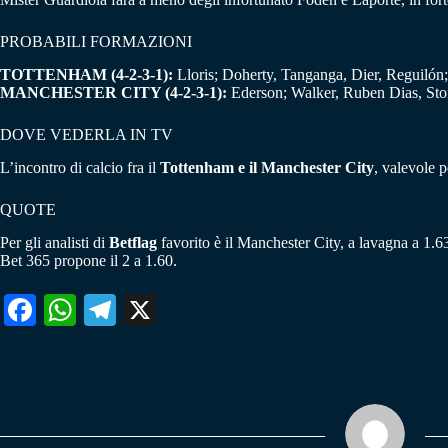
PROBABILI FORMAZIONI
TOTTENHAM (4-2-3-1):
Lloris; Doherty, Tanganga, Dier, Reguilón;
MANCHESTER CITY (4-2-3-1):
Ederson; Walker, Ruben Dias, Ston
DOVE VEDERLA IN TV
L’incontro di calcio fra il
Tottenham e il Manchester City
, valevole 
QUOTE
Per gli analisti di
Betflag
favorito è il Manchester City, a lavagna a 1.6
Bet 365 propone il 2 a 1.60.
Fa
W
Te
X
ce
ha
le
bo
ts
gr
ok
A
a
pp
m