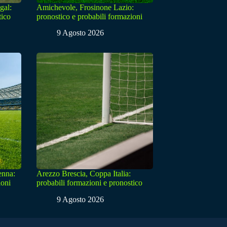
gal:
Amichevole, Frosinone Lazio:
tico
pronostico e probabili formazioni
9 Agosto 2026
enna:
Arezzo Brescia, Coppa Italia:
ioni
probabili formazioni e pronostico
9 Agosto 2026