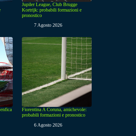
Jupiler League, Club Brugge
e
Kortrijk: probabili formazioni e
pronostico
7 Agosto 2026
enfica
Fiorentina A Coruna, amichevole:
probabili formazioni e pronostico
6 Agosto 2026