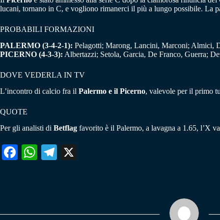
lucani, tornano in C, e vogliono rimanerci il più a lungo possibile. L
PROBABILI FORMAZIONI
PALERMO (3-4-2-1):
Pelagotti; Marong, Lancini, Marconi; Almici, D
PICERNO (4-3-3):
Albertazzi; Setola, Garcia, De Franco, Guerra; Det
DOVE VEDERLA IN TV
L’incontro di calcio fra il
Palermo e il Picerno
, valevole per il primo t
QUOTE
Per gli analisti di
Betflag
favorito è il Palermo, a lavagna a 1.65, l’X va
Fa
W
Te
X
ce
ha
le
bo
ts
gr
ok
A
a
pp
m