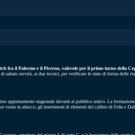
ch fra il Palermo e il Picerno, valevole per il primo turno della Cop
di sabato servirà, ai due tecnici, per verificare lo stato di forma delle ris
imo appuntamento stagionale davanti al pubblico amico. La formazione si
o un vuoto in attacco, gli inserimenti di elementi del calibro di Fella e
zzano, vincitore del girone A di serie C, e la bocciatura della pratica d