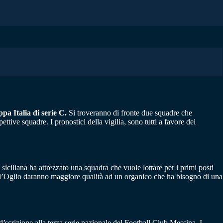
pa Italia di serie C.
Si troveranno di fronte due squadre che
pettive squadre. I pronostici della vigilia, sono tutti a favore dei
ciliana ha attrezzato una squadra che vuole lottare per i primi posti
 Dall’Oglio daranno maggiore qualità ad un organico che ha bisogno di una
’scrizione alla terza serie nazionale del Football Club Messina. I