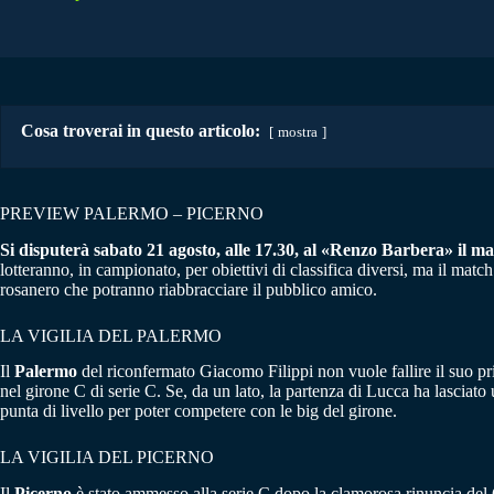
Cosa troverai in questo articolo:
mostra
PREVIEW PALERMO – PICERNO
Si disputerà sabato 21 agosto, alle 17.30, al «Renzo Barbera» il mat
lotteranno, in campionato, per obiettivi di classifica diversi, ma il match 
rosanero che potranno riabbracciare il pubblico amico.
LA VIGILIA DEL PALERMO
Il
Palermo
del riconfermato Giacomo Filippi non vuole fallire il suo pr
nel girone C di serie C. Se, da un lato, la partenza di Lucca ha lasciat
punta di livello per poter competere con le big del girone.
LA VIGILIA DEL PICERNO
Il
Picerno
è stato ammesso alla serie C dopo la clamorosa rinuncia del Go