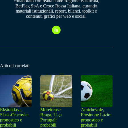
collaborato con realtà come Regione Basilicata,
BetFlag SpA e Croce Rossa Italiana, curando
materiali istituzionali, report, bilanci, toolkit e
contenuti grafici per web e social.
Articoli correlati
Ekstraklasa,
Moreirense
Amichevole,
Slask-Cracovia:
Braga, Liga
Frosinone Lazio:
pronostico e
Portugal:
pronostico e
probabili
probabili
probabili