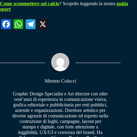
Come scommettere sul calcio
? Scoprilo leggendo la nostra
guida
sport
Fa
W
Te
X
ce
ha
le
bo
ts
gr
ok
A
a
pp
m
Mimmo Colucci
Graphic Design Specialist e Art director con oltre
vent’anni di esperienza in comunicazione visiva,
grafica editoriale e pubblicitaria per enti pubblici,
aziende e organizzazioni. Direttore artistico per
diverse agenzie di comunicazione ed esperto nella
costruzione di loghi, campagne, layout per
stampa e digitale, con forte attenzione a
leggibilità, UX/UI e coerenza del brand. Ha