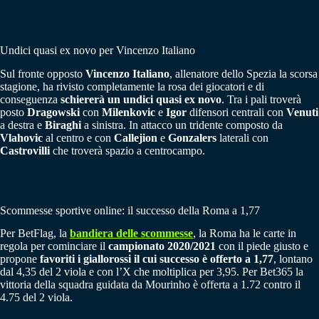
Undici quasi ex novo per Vincenzo Italiano
Sul fronte opposto
Vincenzo Italiano
, allenatore dello Spezia la scorsa
stagione, ha rivisto completamente la rosa dei giocatori e di
conseguenza
schiererà un undici quasi ex novo
. Tra i pali troverà
posto
Dragowski
con
Milenkovic
e
Igor
difensori centrali con
Venuti
a destra e
Biraghi
a sinistra. In attacco un tridente composto da
Vlahovic
al centro e con
Callejion
e
Gonzalers
laterali con
Castrovilli
che troverà spazio a centrocampo.
Scommesse sportive online: il successo della Roma a 1,77
Per BetFlag, la
bandiera delle scommesse
, la Roma ha le carte in
regola per cominciare il
campionato 2020/2021
con il piede giusto e
propone
favoriti i giallorossi il cui successo è offerto a 1,77
, lontano
dal 4,35 del 2 viola e con l’X che moltiplica per 3,95. Per Bet365 la
vittoria della squadra guidata da Mourinho è offerta a 1.72 contro il
4.75 del 2 viola.