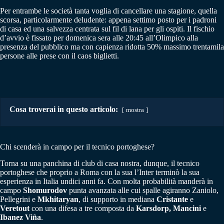
Per entrambe le società tanta voglia di cancellare una stagione, quella
scorsa, particolarmente deludente: appena settimo posto per i padroni
di casa ed una salvezza centrata sul fil di lana per gli ospiti. Il fischio
d’avvio è fissato per domenica sera alle 20:45 all’Olimpico alla
presenza del pubblico ma con capienza ridotta 50% massimo trentamila
persone alle prese con il caos biglietti.
Cosa troverai in questo articolo:
mostra
Chi scenderà in campo per il tecnico portoghese?
Torna su una panchina di club di casa nostra, dunque, il tecnico
portoghese che proprio a Roma con la sua l’Inter terminò la sua
esperienza in Italia undici anni fa. Con molta probabilità manderà in
campo
Shomurodov
punta avanzata alle cui spalle agiranno Zaniolo,
Pellegrini e
Mkhitaryan
, di supporto in mediana
Cristante
e
Veretout
con una difesa a tre composta da
Karsdorp, Mancini
e
Ibanez Viña
.