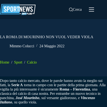
Salta
al
Cerca
contenuto
LA ROMA DI MOURINHO NON VUOL VEDER VIOLA
Mimmo Colucci
24 Maggio 2022
Home
/
Sport
/
Calcio
Dopo tanto calcio mercato, dove le parole hanno avuto la meglio sui
fatti, la
Serie A
torna in campo con le partite della prima giornata. Alla
vigilia la più interessante è sicuramente
Roma – Fiorentina
, una
classica del calcio di casa nostra. Per entrambe un nuovo tecnico in
panchina,
José Mourinho
, sul versante giallorosso, e
Vincenzo
Italiano
, su quello viola.