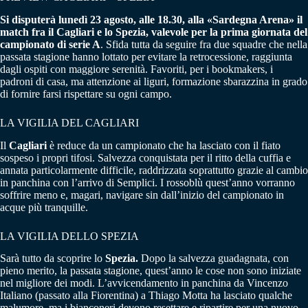
Si disputerà lunedì 23 agosto, alle 18.30, alla «Sardegna Arena» il
match fra il Cagliari e lo Spezia, valevole per la prima giornata del
campionato di serie A
. Sfida tutta da seguire fra due squadre che nella
passata stagione hanno lottato per evitare la retrocessione, raggiunta
dagli ospiti con maggiore serenità. Favoriti, per i bookmakers, i
padroni di casa, ma attenzione ai liguri, formazione sbarazzina in grado
di fornire farsi rispettare su ogni campo.
LA VIGILIA DEL CAGLIARI
Il
Cagliari
è reduce da un campionato che ha lasciato con il fiato
sospeso i propri tifosi. Salvezza conquistata per il ritto della cuffia e
annata particolarmente difficile, raddrizzata soprattutto grazie al cambio
in panchina con l’arrivo di Semplici. I rossoblù quest’anno vorranno
soffrire meno e, magari, navigare sin dall’inizio del campionato in
acque più tranquille.
LA VIGILIA DELLO SPEZIA
Sarà tutto da scoprire lo
Spezia.
Dopo la salvezza guadagnata, con
pieno merito, la passata stagione, quest’anno le cose non sono iniziate
nel migliore dei modi. L’avvicendamento in panchina da Vincenzo
Italiano (passato alla Fiorentina) a Thiago Motta ha lasciato qualche
malumore, ma i bianconeri devono resettare e ripartire per una nuovo