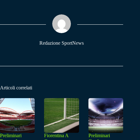
bo
ts
gr
ok
A
a
pp
m
Redazione SportNews
Articoli correlati
Preliminari
Fiorentina A
Preliminari