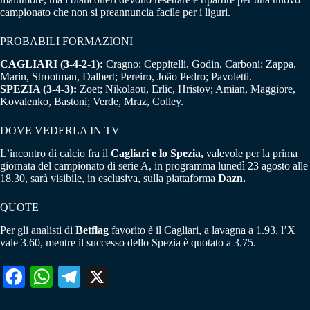
campionato che non si preannuncia facile per i liguri.
PROBABILI FORMAZIONI
CAGLIARI (3-4-2-1):
Cragno; Ceppitelli, Godin, Carboni; Zappa,
Marin, Strootman, Dalbert; Pereiro, João Pedro; Pavoletti.
SPEZIA (3-4-3):
Zoet; Nikolaou, Erlic, Hristov; Amian, Maggiore,
Kovalenko, Bastoni; Verde, Mraz, Colley.
DOVE VEDERLA IN TV
L’incontro di calcio fra il
Cagliari e lo Spezia,
valevole per la prima
giornata del campionato di serie A, in programma lunedì 23 agosto alle
18.30, sarà visibile, in esclusiva, sulla piattaforma
Dazn.
QUOTE
Per gli analisti di
Betflag
favorito è il Cagliari, a lavagna a 1.93, l’X
vale 3.60, mentre il successo dello Spezia è quotato a 3.75.
Fa
W
Te
X
ce
ha
le