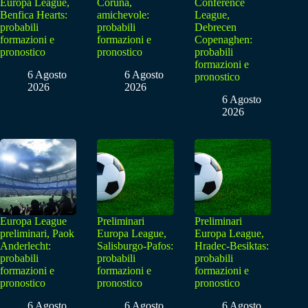
Europa League,
Coruna,
Conference
Benfica Hearts:
amichevole:
League,
probabili
probabili
Debrecen
formazioni e
formazioni e
Copenaghen:
pronostico
pronostico
probabili
formazioni e
6 Agosto
6 Agosto
pronostico
2026
2026
6 Agosto
2026
Europa League
Preliminari
Preliminari
preliminari, Paok
Europa League,
Europa League,
Anderlecht:
Salisburgo-Pafos:
Hradec-Besiktas:
probabili
probabili
probabili
formazioni e
formazioni e
formazioni e
pronostico
pronostico
pronostico
6 Agosto
6 Agosto
6 Agosto