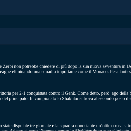
e Zerbi non potrebbe chiedere di più dopo la sua nuova avventura in Uc
eague eliminando una squadra importante come il Monaco. Pesa tantissimo,
ittoria per 2-1 conquistata contro il Genk. Come detto, però, ago della b
dra del principato. In campionato lo Shakhtar si trova al secondo posto 
o state disputate tre giornate e la squadra nonostante un’ottima rosa si 
l Lens. Adesso si cerca l’impresa contro lo Shakhtar dopo aver eliminato,