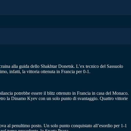
raina alla guida dello Shakhtar Donetsk. L’ex tecnico del Sassuolo
 infatti, la vittoria ottenuta in Francia per 0-1.
ilancia potrebbe essere il blitz ottenuto in Francia in casa del Monaco.
dietro la Dinamo Kyev con un solo punto di svantaggio. Quattro vittorie
trova al penultimo posto. Un solo punto conquistato all’esordio per 1-1
 nel turno precedente, lo Sparta Praga.