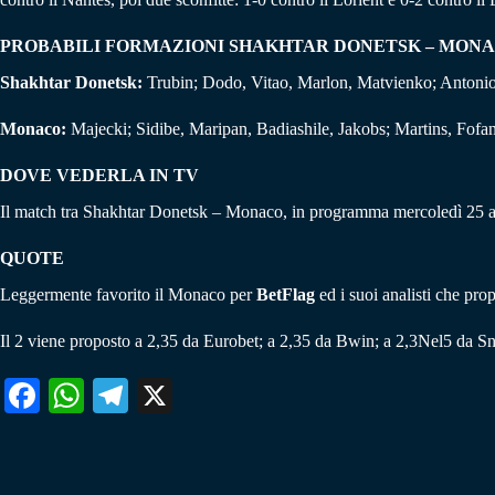
PROBABILI FORMAZIONI SHAKHTAR DONETSK – MON
Shakhtar Donetsk:
Trubin; Dodo, Vitao, Marlon, Matvienko; Antonio,
Monaco:
Majecki; Sidibe, Maripan, Badiashile, Jakobs; Martins, Fof
DOVE VEDERLA IN TV
Il match tra Shakhtar Donetsk – Monaco, in programma mercoledì 25 ag
QUOTE
Leggermente favorito il Monaco per
BetFlag
ed i suoi analisti che pro
Il 2 viene proposto a 2,35 da Eurobet; a 2,35 da Bwin; a 2,3Nel5 da Sn
Fa
W
Te
X
ce
ha
le
bo
ts
gr