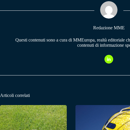
ok
A
a
pp
m
Redazione MME
Questi contenuti sono a cura di MMEuropa, realtà editoriale c
contenuti di informazione spo
Articoli correlati