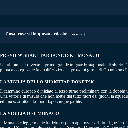
Cosa troverai in questo articolo:
mostra
PREVIEW SHAKHTAR DONETSK – MONACO
Un ultimo passo verso il primo grande traguardo stagionale. Roberto D
punta a conquistare la qualificazione ai prossimi gironi di Champions L
LA VIGILIA DELLO SHAKHTAR DONETSK
Il cammino europeo è iniziato al terzo turno preliminare con la doppia v
Una vittoria di misura che non mette del tutto fuori dai giochi la squa
ed una sconfitta il bottino dopo cinque partite.
LA VIGILIA DEL MONACO
Il Monaco è leggermente indietro rispetto agli avversari. In Ligue 1 son
contro il Nantes, poi due sconfitte: 1-0 contro il Lorient e 0-2 contro i