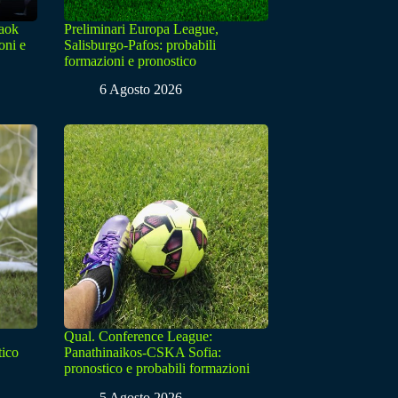
Paok
Preliminari Europa League,
oni e
Salisburgo-Pafos: probabili
formazioni e pronostico
6 Agosto 2026
Qual. Conference League:
tico
Panathinaikos-CSKA Sofia:
pronostico e probabili formazioni
5 Agosto 2026