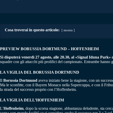
Cosa troverai in questo articolo:
mostra
PREVIEW BORUSSIA DORTMUND – HOFFENHEIM
Si disputerà venerdì 27 agosto, alle 20.30, al «Signal Iduna Park» 
squadre con gli attacchi più prolifici del campionato. Entrambe hanno gi
LA VIGILIA DEL BORUSSIA DORTMUND
Il
Borussia Dortmund
aveva iniziato bene la stagione, con un succes
Ma le sconfitte, con il Bayern Monaco nella Supercoppa, e con il Friburg
la strada del successo proprio con l’Hoffenheim.
LA VIGILIA DELL’HOFFENHEIM
L’
Hoffenheim
, dopo la scorsa stagione, abbastanza deludente, sta cerc
segna con grande facilità se si considera anche il successo per 3 a 2 s