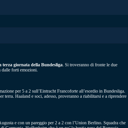
a terza giornata della Bundesliga
. Si troveranno di fronte le due
 dalle forti emozioni.
zione per 5 a 2 sull’Eintracht Francoforte all’esordio in Bundesliga.
 terra. Haaland e soci, adesso, proveranno a riabilitarsi e a riprendere
ll’Augusta e con un pareggio per 2 a 2 con l’Union Berlino. Squadra che
a di Germania. Hoffenheim che è un po’ la bestia nera del Borussia,