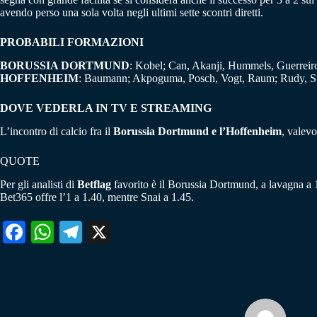
avendo perso una sola volta negli ultimi sette scontri diretti.
PROBABILI FORMAZIONI
BORUSSIA DORTMUND
: Kobel; Can, Akanji, Hummels, Guerreir
HOFFENHEIM
: Baumann; Akpoguma, Posch, Vogt, Raum; Rudy, Stil
DOVE VEDERLA IN TV E STREAMING
L’incontro di calcio fra il
Borussia Dortmund e l’Hoffenheim
, valevo
QUOTE
Per gli analisti di
Betflag
favorito è il Borussia Dortmund, a lavagna a 1
Bet365 offre l’1 a 1.40, mentre Snai a 1.45.
Fa
W
Te
X
ce
ha
le
bo
ts
gr
ok
A
a