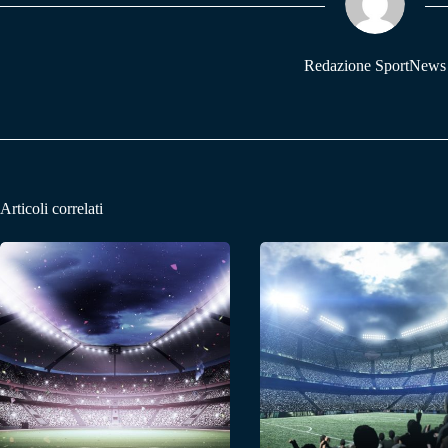
pp
m
Redazione SportNews
Articoli correlati