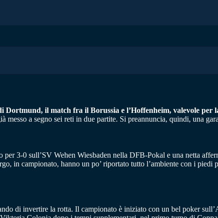
di Dortmund, il match fra il Borussia e l’Hoffenheim, valevole per l
à messo a segno sei reti in due partite. Si preannuncia, quindi, una gara
so per 3-0 sull’SV Wehen Wiesbaden nella DFB-Pokal e una netta afferma
o, in campionato, hanno un po’ riportato tutto l’ambiente con i piedi per
ando di invertire la rotta. Il campionato è iniziato con un bel poker su
ul Viktoria Colonia dopo i tempi supplementari, nel primo turno di Copp