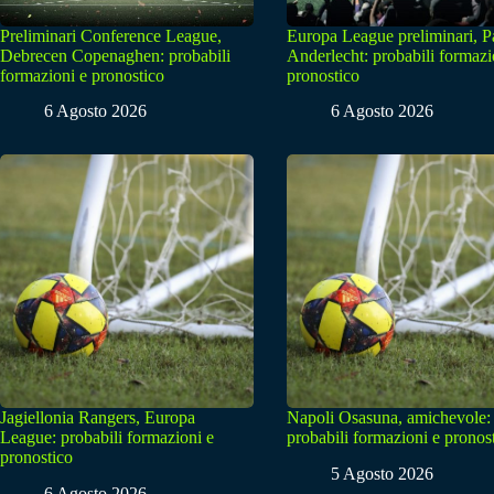
Preliminari Conference League,
Europa League preliminari, 
Debrecen Copenaghen: probabili
Anderlecht: probabili formazi
formazioni e pronostico
pronostico
6 Agosto 2026
6 Agosto 2026
Jagiellonia Rangers, Europa
Napoli Osasuna, amichevole:
League: probabili formazioni e
probabili formazioni e pronos
pronostico
5 Agosto 2026
6 Agosto 2026