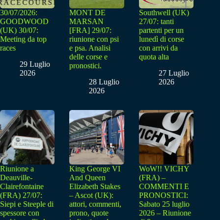
30/07/2026:
MONT DE
Southwell (UK)
GOODWOOD
MARSAN
27/07: tanti
(UK) 30/07:
[FRA] 29/07:
partenti per un
Meeting da top
riunione con psi
lunedì di corse
races
e psa. Analisi
con arrivi da
delle corse e
quota alta
29 Luglio
pronostici.
2026
27 Luglio
28 Luglio
2026
2026
Riunione a
King George VI
WoW!! VICHY
Deauville-
And Queen
(FRA) –
Clairefontaine
Elizabeth Stakes
COMMENTI E
(FRA) 27/07:
– Ascot (UK):
PRONOSTICI:
Siepi e Steeple di
attori, commenti,
Sabato 25 luglio
spessore con
prono, quote
2026 – Riunione