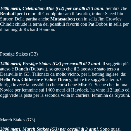
1600 metri, Celebration Mile (G2) per cavalli di 3 anni
. Sembra che
Benbatl
per i colori di Godolphin sarà il favorito, trainer Saeed bin
Suroor. Della partita anche
Mutasaabeq
con in sella Jim Crowley.
Chindit chiude la terna dei possibili favoriti con Pat Dobbs in sella per
il training di Richard Hannon.
Prestige Stakes (G3)
1400 metri, Prestige Stakes (G3) per cavalli di 2 anni
. Il soggetto più
atteso è
Daneh
(Dubawi), soggetto che il 3 agosto è stato terzo a
Deauville in G3. Tallonato da molto vicino, per il betting inglese, da:
Hello You, Clitheroe
e
Value Theory
, tutti e tre soggetti alterni. Ci
intriga invece la possibilità che corra bene Mise En Scene che, in una
Novice per femmine sui 1400 metri di Haydock, ha vinto il 2 luglio ed
oggi vede la pista per la seconda volta in carriera, femmina da Siyouni.
March Stakes (G3)
2800 metri, March Stakes (G3) per cavalli di 3 anni
. Sono quasi