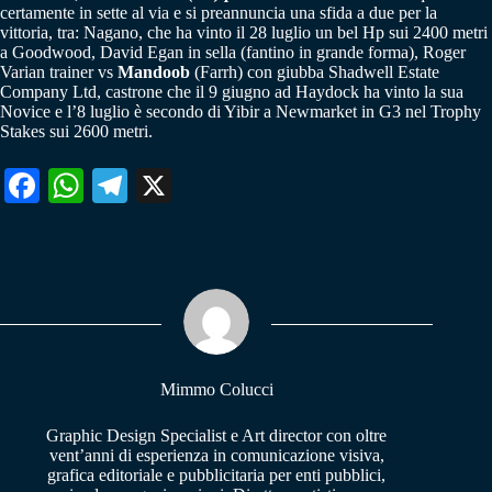
certamente in sette al via e si preannuncia una sfida a due per la
vittoria, tra: Nagano, che ha vinto il 28 luglio un bel Hp sui 2400 metri
a Goodwood, David Egan in sella (fantino in grande forma), Roger
Varian trainer vs
Mandoob
(Farrh) con giubba Shadwell Estate
Company Ltd, castrone che il 9 giugno ad Haydock ha vinto la sua
Novice e l’8 luglio è secondo di Yibir a Newmarket in G3 nel Trophy
Stakes sui 2600 metri.
Fa
W
Te
X
ce
ha
le
bo
ts
gr
ok
A
a
pp
m
Mimmo Colucci
Graphic Design Specialist e Art director con oltre
vent’anni di esperienza in comunicazione visiva,
grafica editoriale e pubblicitaria per enti pubblici,