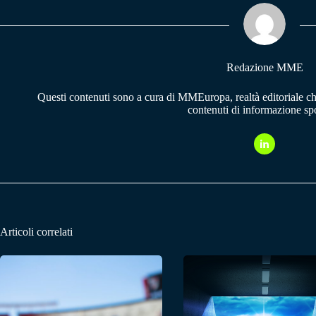
ok
A
a
pp
m
Redazione MME
Questi contenuti sono a cura di MMEuropa, realtà editoriale c
contenuti di informazione spo
Articoli correlati