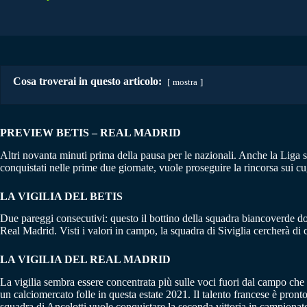
Cosa troverai in questo articolo:
mostra
PREVIEW BETIS – REAL MADRID
Altri novanta minuti prima della pausa per le nazionali. Anche la Liga si
conquistati nelle prime due giornate, vuole proseguire la rincorsa sui c
LA VIGILIA DEL BETIS
Due pareggi consecutivi: questo il bottino della squadra biancoverde do
Real Madrid. Visti i valori in campo, la squadra di Siviglia cercherà di c
LA VIGILIA DEL REAL MADRID
La vigilia sembra essere concentrata più sulle voci fuori dal campo che 
un calciomercato folle in questa estate 2021. Il talento francese è pronto
squadra di Ancelotti vuole conquistare la seconda vittoria in campionat