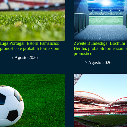
Liga Portugal, Estoril-Famalicao:
Zweite Bundesliga, Bochum
pronostico e probabili formazioni
Hertha: probabili formazioni 
pronostico
7 Agosto 2026
7 Agosto 2026