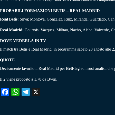
PROBABILI FORMAZIONI BETIS – REAL MADRID
Real Betis:
Silva; Montoya, Gonzalez, Ruiz, Miranda; Guardado, Canale
Real Madrid:
Courtois; Vazquez, Militao, Nacho, Alaba; Valverde, C
DOVE VEDERLA IN TV
Il match tra Betis e Real Madrid, in programma sabato 28 agosto alle 
QUOTE
Decisamente favorito il Real Madrid per
BetFlag
ed i suoi analisti che
Il 2 viene proposto a 1,78 da Bwin.
Fa
W
Te
X
ce
ha
le
bo
ts
gr