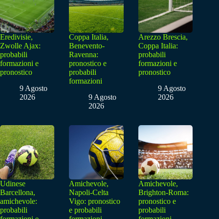
Eredivisie,
Coppa Italia,
Arezzo Brescia,
Zwolle Ajax:
Benevento-
Coppa Italia:
probabili
Ravenna:
probabili
formazioni e
pronostico e
formazioni e
pronostico
probabili
pronostico
formazioni
9 Agosto
9 Agosto
2026
9 Agosto
2026
2026
Udinese
Amichevole,
Amichevole,
Barcellona,
Napoli-Celta
Brighton-Roma:
amichevole:
Vigo: pronostico
pronostico e
probabili
e probabili
probabili
formazioni e
formazioni
formazioni