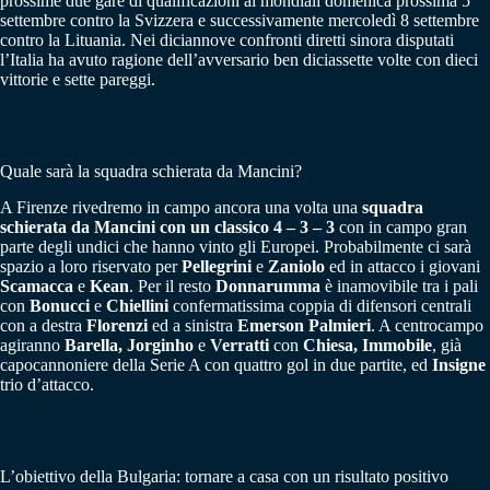
prossime due gare di qualificazioni ai mondiali domenica prossima 5
settembre contro la Svizzera e successivamente mercoledì 8 settembre
contro la Lituania. Nei diciannove confronti diretti sinora disputati
l’Italia ha avuto ragione dell’avversario ben diciassette volte con dieci
vittorie e sette pareggi.
Quale sarà la squadra schierata da Mancini?
A Firenze rivedremo in campo ancora una volta una
squadra
schierata da Mancini con un classico 4 – 3 – 3
con in campo gran
parte degli undici che hanno vinto gli Europei. Probabilmente ci sarà
spazio a loro riservato per
Pellegrini
e
Zaniolo
ed in attacco i giovani
Scamacca
e
Kean
. Per il resto
Donnarumma
è inamovibile tra i pali
con
Bonucci
e
Chiellini
confermatissima coppia di difensori centrali
con a destra
Florenzi
ed a sinistra
Emerson Palmieri
. A centrocampo
agiranno
Barella, Jorginho
e
Verratti
con
Chiesa, Immobile
, già
capocannoniere della Serie A con quattro gol in due partite, ed
Insigne
trio d’attacco.
L’obiettivo della Bulgaria: tornare a casa con un risultato positivo