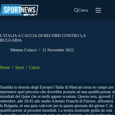
Salta
al
Cerca
contenuto
L’ITALIA A CACCIA DI RECORD CONTRO LA
BULGARIA
Mimmo Colucci
11 Novembre 2022
Home
/
Sport
/
Calcio
Smaltita la sbornia degli Europei l’Italia di Mancini torna in campo per
riprendere quel percorso che dovrebbe portarla ad una qualificazione ai
mondiali del Qatar che ai molti appare scontata. Questa sera, giovedì 2
settembre, alle 20:45 allo stadio Artemio Franchi di Firenze, affronterà
la Bulgaria, in una gara valevole per la quarta giornata del girone C di
qualificazione ai prossimi mondiali. La nostra nazionale guida da sola
la classifica con 9 punti in tre gare sin qui disputate, sei gol realizzati e