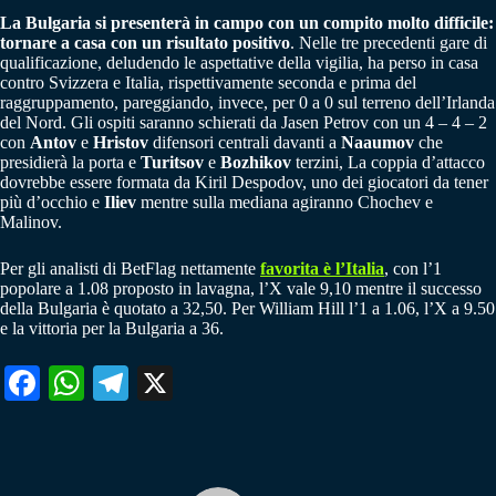
La Bulgaria si presenterà in campo con un compito molto difficile:
tornare a casa con un risultato positivo
. Nelle tre precedenti gare di
qualificazione, deludendo le aspettative della vigilia, ha perso in casa
contro Svizzera e Italia, rispettivamente seconda e prima del
raggruppamento, pareggiando, invece, per 0 a 0 sul terreno dell’Irlanda
del Nord. Gli ospiti saranno schierati da Jasen Petrov con un 4 – 4 – 2
con
Antov
e
Hristov
difensori centrali davanti a
Naaumov
che
presidierà la porta e
Turitsov
e
Bozhikov
terzini, La coppia d’attacco
dovrebbe essere formata da Kiril Despodov, uno dei giocatori da tener
più d’occhio e
Iliev
mentre sulla mediana agiranno Chochev e
Malinov.
Per gli analisti di BetFlag nettamente
favorita è l’Italia
, con l’1
popolare a 1.08 proposto in lavagna, l’X vale 9,10 mentre il successo
della Bulgaria è quotato a 32,50. Per William Hill l’1 a 1.06, l’X a 9.50
e la vittoria per la Bulgaria a 36.
Fa
W
Te
X
ce
ha
le
bo
ts
gr
ok
A
a