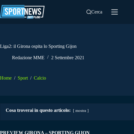
Salta
al
Cerca
contenuto
Liga2: il Girona ospita lo Sporting Gijon
Redazione MME
2 Settembre 2021
Home
/
Sport
/
Calcio
Cosa troverai in questo articolo:
mostra
PREVIEW GIRONA – SPORTING GIJON