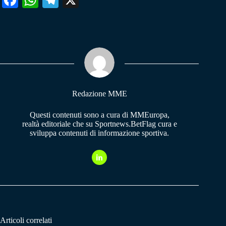
ce
ha
le
bo
ts
gr
ok
A
a
pp
m
Redazione MME
Questi contenuti sono a cura di MMEuropa,
realtà editoriale che su Sportnews.BetFlag cura e
sviluppa contenuti di informazione sportiva.
Articoli correlati