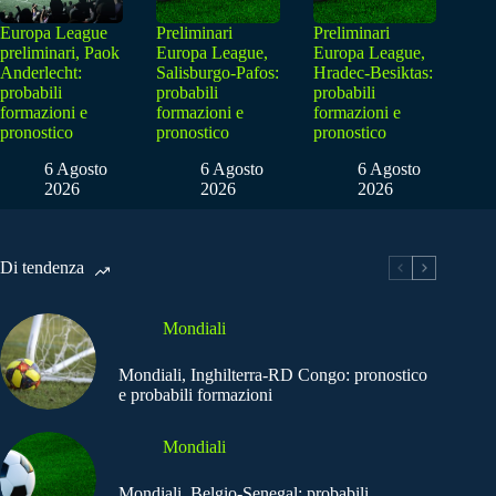
Europa League
Preliminari
Preliminari
preliminari, Paok
Europa League,
Europa League,
Anderlecht:
Salisburgo-Pafos:
Hradec-Besiktas:
probabili
probabili
probabili
formazioni e
formazioni e
formazioni e
pronostico
pronostico
pronostico
6 Agosto
6 Agosto
6 Agosto
2026
2026
2026
Di tendenza
Mondiali
Mondiali, Inghilterra-RD Congo: pronostico
e probabili formazioni
Mondiali
Mondiali, Belgio-Senegal: probabili