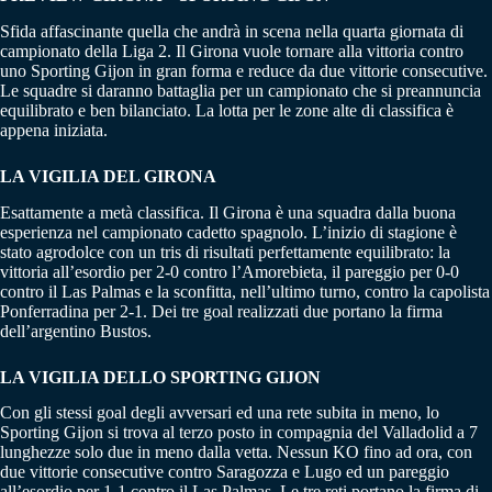
Sfida affascinante quella che andrà in scena nella quarta giornata di
campionato della Liga 2. Il Girona vuole tornare alla vittoria contro
uno Sporting Gijon in gran forma e reduce da due vittorie consecutive.
Le squadre si daranno battaglia per un campionato che si preannuncia
equilibrato e ben bilanciato. La lotta per le zone alte di classifica è
appena iniziata.
LA VIGILIA DEL GIRONA
Esattamente a metà classifica. Il Girona è una squadra dalla buona
esperienza nel campionato cadetto spagnolo. L’inizio di stagione è
stato agrodolce con un tris di risultati perfettamente equilibrato: la
vittoria all’esordio per 2-0 contro l’Amorebieta, il pareggio per 0-0
contro il Las Palmas e la sconfitta, nell’ultimo turno, contro la capolista
Ponferradina per 2-1. Dei tre goal realizzati due portano la firma
dell’argentino Bustos.
LA VIGILIA DELLO SPORTING GIJON
Con gli stessi goal degli avversari ed una rete subita in meno, lo
Sporting Gijon si trova al terzo posto in compagnia del Valladolid a 7
lunghezze solo due in meno dalla vetta. Nessun KO fino ad ora, con
due vittorie consecutive contro Saragozza e Lugo ed un pareggio
all’esordio per 1-1 contro il Las Palmas. Le tre reti portano la firma di