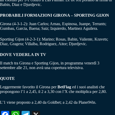
Babin, Diaz e Djurdjevic.
PROBABILI FORMAZIONI GIRONA – SPORTING GIJON
Girona (4-3-1-2): Juan Carlos; Arnau, Espinosa, Juanpe, Terrants;
Gumbau, Garcia, Baena; Saiz; Izquierdo, Martinez Aguilera.
Sporting Gijon (4-2-3-1): Marino; Rosas, Babin, Valiente, Kravets;
Diaz, Gragera; Villalba, Rodriguez, Aitor; Djurdjevic.
DOVE VEDERLA IN TV
Il match tra Girona e Sporting Gijon, in programma venerdì 3
settembre alle 21, non avrà una copertura televisiva.
QUOTE
Leggermente favorito il Girona per
BetFlag
ed i suoi analisti che
propongono l’1 a 2,45, il 2 a 3,30 con l’X che moltiplica per 2,80.
L’1 viene proposto a 2,40 da Goldbet; a 2,42 da PlanetWin.
Fa
W
Te
X