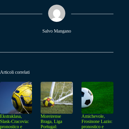
ok
A
a
pp
m
Salvo Mangano
Articoli correlati
Ekstraklasa,
Moreirense
Amichevole,
Slask-Cracovia:
Braga, Liga
Frosinone Lazio:
pronostico e
Portugal:
pronostico e