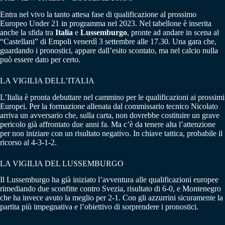
Entra nel vivo la tanto attesa fase di qualificazione al prossimo
Europeo Under 21 in programma nel 2023. Nel tabellone è inserita
anche la sfida tra
Italia
e
Lussemburgo
, pronte ad andare in scena al
“Castellani” di Empoli venerdì 3 settembre alle 17.30. Una gara che,
guardando i pronostici, appare dall’esito scontato, ma nel calcio nulla
può essere dato per certo.
LA VIGILIA DELL’ITALIA
L’Italia è pronta debuttare nel cammino per le qualificazioni ai prossimi
Europei. Per la formazione allenata dal commissario tecnico Nicolato
arriva un avversario che, sulla carta, non dovrebbe costituire un grave
pericolo già affrontato due anni fa. Ma c’è da tenere alta l’attenzione
per non iniziare con un risultato negativo. In chiave tattica, probabile il
ricorso al 4-3-1-2.
LA VIGILIA DEL LUSSEMBURGO
Il Lussemburgo ha già iniziato l’avventura alle qualificazioni europee
rimediando due sconfitte contro Svezia, risultato di 6-0, e Montenegro
che ha invece avuto la meglio per 2-1. Con gli azzurrini sicuramente la
partita più impegnativa e l’obiettivo di sorprendere i pronostici.