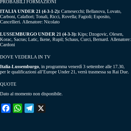
PROBABILI FORMAZIONI
ITALIA UNDER 21 (4-3-1-2):
Carnesecchi; Bellanova, Lovato,
Carboni, Calafiori; Tonali, Ricci, Rovella; Fagioli; Esposito,
Cancellieri. Allenatore: Nicolato
LUSSEMBURGO UNDER 21 (4-3-3):
Kips; Dzogovic, Olesen,
Korac, Sacras; Latic, Ikene, Rupil; Schaus, Curci, Bernard. Allenatore:
Cardoni
DOVE VEDERLA IN TV
Italia-Lussemburgo
, in programma venerdì 3 settembre alle 17.30,
per le qualificazioni all’Europe Under 21, verrà trasmessa su Rai Due.
QUOTE
Dato al momento non disponibile.
Fa
W
Te
X
ce
ha
le
bo
ts
gr