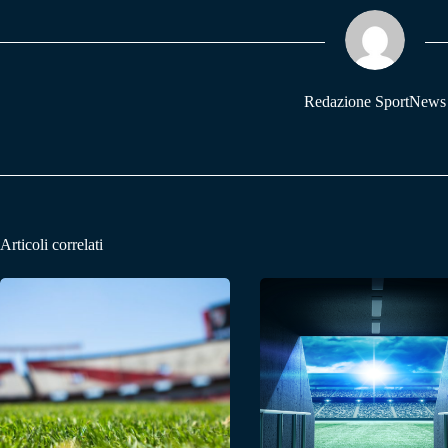
ok
A
a
pp
m
Redazione SportNews
Articoli correlati