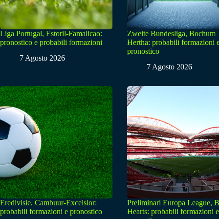
Liga Portugal, Estoril-Famalicao:
Zweite Bundesliga, Bochum
pronostico e probabili formazioni
Hertha: probabili formazioni 
pronostico
7 Agosto 2026
7 Agosto 2026
Eredivisie, Cambuur-Excelsior:
Preliminari Europa League, B
probabili formazioni e pronostico
Hearts: probabili formazioni e