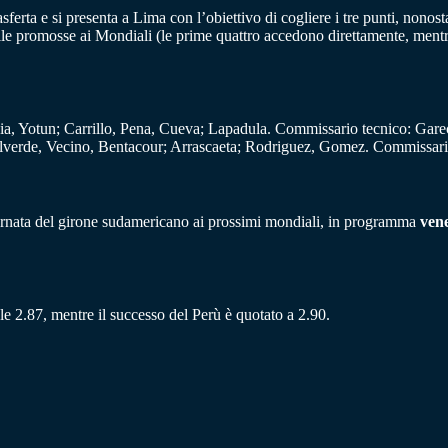
asferta e si presenta a Lima con l’obiettivo di cogliere i tre punti, non
lle promosse ai Mondiali (le prime quattro accedono direttamente, mentre 
ia, Yotun; Carrillo, Pena, Cueva; Lapadula. Commissario tecnico: Gare
verde, Vecino, Bentacour; Arrascaeta; Rodriguez, Gomez. Commissario
ornata del girone sudamericano ai prossimi mondiali, in programma
vene
le 2.87, mentre il successo del Perù è quotato a 2.90.