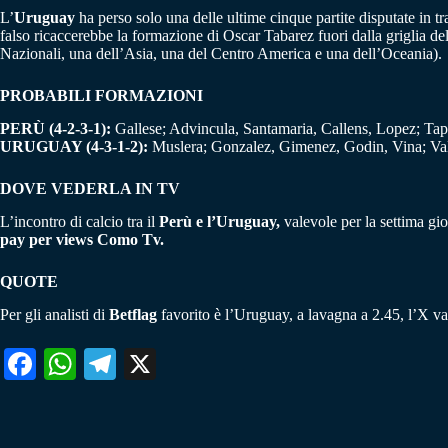
L’
Uruguay
ha perso solo una delle ultime cinque partite disputate in tr
falso ricaccerebbe la formazione di Oscar Tabarez fuori dalla griglia de
Nazionali, una dell’Asia, una del Centro America e una dell’Oceania).
PROBABILI FORMAZIONI
PERÙ (4-2-3-1):
Gallese; Advincula, Santamaria, Callens, Lopez; Tap
URUGUAY (4-3-1-2):
Muslera; Gonzalez, Gimenez, Godin, Vina; Val
DOVE VEDERLA IN TV
L’incontro di calcio tra il
Perù e l’Uruguay,
valevole per la settima gi
pay per views Como Tv.
QUOTE
Per gli analisti di
Betflag
favorito è l’Uruguay, a lavagna a 2.45, l’X va
Fa
W
Te
X
ce
ha
le
bo
ts
gr