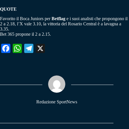
QUOTE
Favorito il Boca Juniors per
Betflag
e i suoi analisti che propongono il
2 a 2.18, l’X vale 3.10, la vittoria del Rosario Central è a lavagna a
3.35.
Bet 365 propone il 2 a 2.15.
Fa
W
Te
X
ce
ha
le
bo
ts
gr
ok
A
a
pp
m
Redazione SportNews