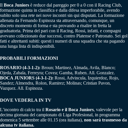
Il
Boca Juniors
è reduce dal pareggio per 0 a 0 con il Racing Club,
formazione quinta in classifica e dalla difesa imperforabile, avendo
subìto solo una rete nei nove incontri sin qui disputati. La formazione
allenata da Fernando Espinoza sta attraversando, comunque, un
discreto momento di forma e sta provando a risalire in fretta la
graduatoria. Prima del pari con il Racing, Rossi, infatti, e compagni
avevano collezionato due successi, contro Platense e Patronato. Sei gol
fatti e altrettanti subiti: questi i numeri di una squadra che sta pagando
una lunga lista di indisponibili.
PROBABILI FORMAZIONI
ROSARIO (4-3-1-2):
Broun; Martinez, Almada, Avila, Blanco;
Ojeda, Zabala, Ferreyra; Covea; Gamba, Ruben. All. Gonzalez.
BOCA JUNIORS (4-3-1-2):
Rossi, Advincula, Izquierdoz, Rojo,
Sandez; Almendra, Rolon, Ramirez; Molinas; Cristian Pavon,
Vazquez. All. Espinoza.
DOVE VEDERLA IN TV
L’incontro di calcio tra il
Rosario e il Boca Juniors
, valevole per la
decima giornata del campionato di Liga Profesional, in programma
domenica 5 settembre alle 01.15 (ora italiana),
non sarà trasmesso da
alcuna tv italiana.