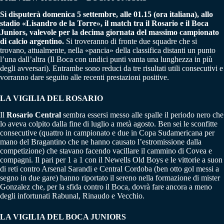
Si disputerà domenica 5 settembre, alle 01.15 (ora italiana), allo
stadio «Lisandro de la Torre», il match tra il Rosario e il Boca
Juniors, valevole per la decima giornata del massimo campionato
di calcio argentino.
Si troveranno di fronte due squadre che si
trovano, attualmente, nella «pancia» della classifica distanti un punto
l’una dall’altra (Il Boca con undici punti vanta una lunghezza in più
degli avversari). Entrambe sono reduci da tre risultati utili consecutivi e
vorranno dare seguito alle recenti prestazioni positive.
LA VIGILIA DEL ROSARIO
Il
Rosario Central
sembra essersi messo alle spalle il periodo nero che
lo aveva colpito dalla fine di luglio a metà agosto. Ben sei le sconfitte
consecutive (quattro in campionato e due in Copa Sudamericana per
mano del Bragantino che ne hanno causato l’estromissione dalla
competizione) che stavano facendo vacillare il cammino di Covea e
compagni. Il pari per 1 a 1 con il Newells Old Boys e le vittorie a suon
di reti contro Arsenal Sarandi e Central Cordoba (ben otto gol messi a
segno in due gare) hanno riportato il sereno nella formazione di mister
Gonzalez che, per la sfida contro il Boca, dovrà fare ancora a meno
degli infortunati Rabunal, Rinaudo e Vecchio.
LA VIGILIA DEL BOCA JUNIORS