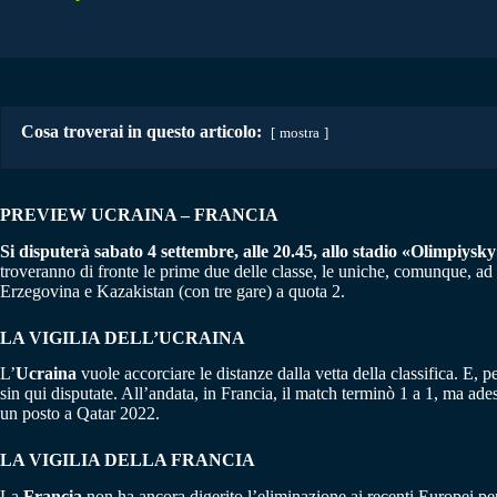
Cosa troverai in questo articolo:
mostra
PREVIEW UCRAINA – FRANCIA
Si disputerà sabato 4 settembre, alle 20.45, allo stadio «Olimpiysky»
troveranno di fronte le prime due delle classe, le uniche, comunque, ad 
Erzegovina e Kazakistan (con tre gare) a quota 2.
LA VIGILIA DELL’UCRAINA
L’
Ucraina
vuole accorciare le distanze dalla vetta della classifica. E,
sin qui disputate. All’andata, in Francia, il match terminò 1 a 1, ma ad
un posto a Qatar 2022.
LA VIGILIA DELLA FRANCIA
La
Francia
non ha ancora digerito l’eliminazione ai recenti Europei pe