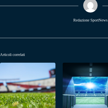
pp
m
Redazione SportNews
Articoli correlati