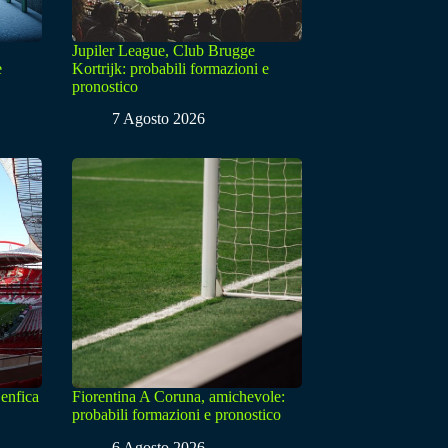
Jupiler League, Club Brugge
e
Kortrijk: probabili formazioni e
pronostico
7 Agosto 2026
enfica
Fiorentina A Coruna, amichevole:
probabili formazioni e pronostico
6 Agosto 2026