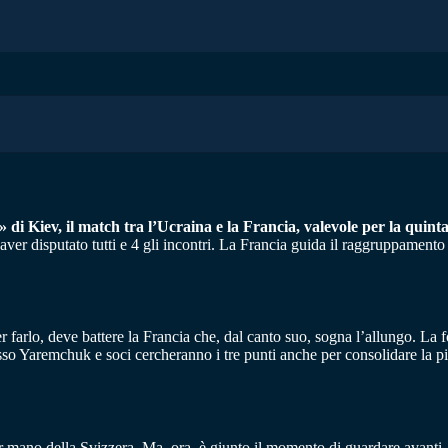
 di Kiev, il match tra l’Ucraina e la Francia, valevole per la quinta
aver disputato tutti e 4 gli incontri. La Francia guida il raggruppamento
 per farlo, deve battere la Francia che, dal canto suo, sogna l’allungo. 
esso Yaremchuk e soci cercheranno i tre punti anche per consolidare la p
r mano della Svizzera. Ma, ora, è giunto il momento di guardare avanti