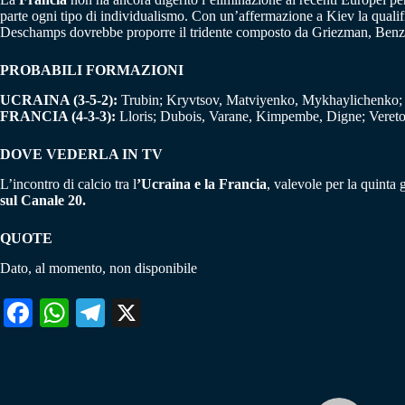
parte ogni tipo di individualismo. Con un’affermazione a Kiev la qualifi
Deschamps dovrebbe proporre il tridente composto da Griezman, Be
PROBABILI FORMAZIONI
UCRAINA (3-5-2):
Trubin; Kryvtsov, Matviyenko, Mykhaylichenko; 
FRANCIA (4-3-3):
Lloris; Dubois, Varane, Kimpembe, Digne; Veret
DOVE VEDERLA IN TV
L’incontro di calcio tra l
’Ucraina e la Francia
, valevole per la quinta
sul Canale 20.
QUOTE
Dato, al momento, non disponibile
Fa
W
Te
X
ce
ha
le
bo
ts
gr
ok
A
a