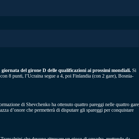
 giornata del girone D delle qualificazioni ai prossimi mondiali.
Si
 con 8 punti, l’Ucraina segue a 4, poi Finlandia (con 2 gare), Bosnia-
La formazione di Shevchenko ha ottenuto quattro pareggi nelle quattro gare
iazza d’onore che permetterà di disputare gli spareggi per conquistare
. Transalpini che devono ritrovare un gioco di squadra, mettendo da