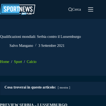
Salta
al
Cerca
contenuto
Qualificazioni mondiali: Serbia contro il Lussemburgo
Salvo Mangano
3 Settembre 2021
Home
/
Sport
/
Calcio
Cosa troverai in questo articolo:
mostra
PREVIEW SERBIA – LUSSEMBURGO