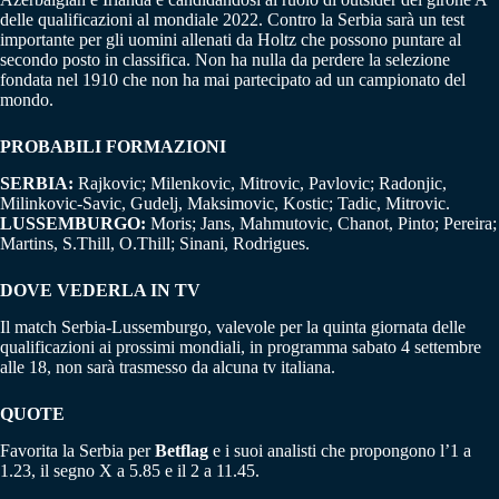
delle qualificazioni al mondiale 2022. Contro la Serbia sarà un test
importante per gli uomini allenati da Holtz che possono puntare al
secondo posto in classifica. Non ha nulla da perdere la selezione
fondata nel 1910 che non ha mai partecipato ad un campionato del
mondo.
PROBABILI FORMAZIONI
SERBIA:
Rajkovic; Milenkovic, Mitrovic, Pavlovic; Radonjic,
Milinkovic-Savic, Gudelj, Maksimovic, Kostic; Tadic, Mitrovic.
LUSSEMBURGO:
Moris; Jans, Mahmutovic, Chanot, Pinto; Pereira;
Martins, S.Thill, O.Thill; Sinani, Rodrigues.
DOVE VEDERLA IN TV
Il match Serbia-Lussemburgo, valevole per la quinta giornata delle
qualificazioni ai prossimi mondiali, in programma sabato 4 settembre
alle 18, non sarà trasmesso da alcuna tv italiana.
QUOTE
Favorita la Serbia per
Betflag
e i suoi analisti che propongono l’1 a
1.23, il segno X a 5.85 e il 2 a 11.45.