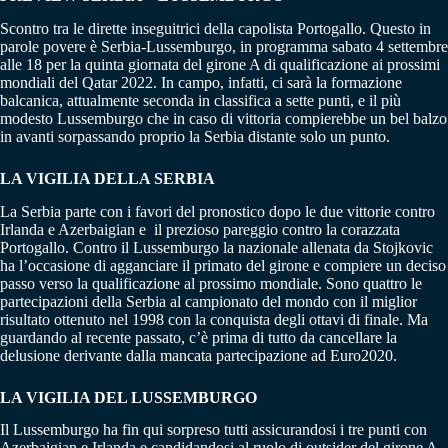
Scontro tra le dirette inseguitrici della capolista Portogallo. Questo in
parole povere è Serbia-Lussemburgo, in programma sabato 4 settembre
alle 18 per la quinta giornata del girone A di qualificazione ai prossimi
mondiali del Qatar 2022. In campo, infatti, ci sarà la formazione
balcanica, attualmente seconda in classifica a sette punti, e il più
modesto Lussemburgo che in caso di vittoria compierebbe un bel balzo
in avanti sorpassando proprio la Serbia distante solo un punto.
LA VIGILIA DELLA SERBIA
La Serbia parte con i favori del pronostico dopo le due vittorie contro
Irlanda e Azerbaigian e il prezioso pareggio contro la corazzata
Portogallo. Contro il Lussemburgo la nazionale allenata da Stojkovic
ha l’occasione di agganciare il primato del girone e compiere un deciso
passo verso la qualificazione al prossimo mondiale. Sono quattro le
partecipazioni della Serbia al campionato del mondo con il miglior
risultato ottenuto nel 1998 con la conquista degli ottavi di finale. Ma
guardando al recente passato, c’è prima di tutto da cancellare la
delusione derivante dalla mancata partecipazione ad Euro2020.
LA VIGILIA DEL LUSSEMBURGO
Il Lussemburgo ha fin qui sorpreso tutti assicurandosi i tre punti con
Azerbaigian e Irlanda e candidandosi al ruolo di outsider del girone A