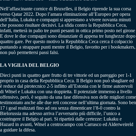
Nell’affascinante cornice di Bruxelles, il Belgio riprende la sua corsa
verso Qatar 2022. Dopo l’amara eliminazione all’Europeo per opera
dell’Italia, Lukaku e compagni si apprestano a vivere novanta minuti
che possono risultare decisivi. La sfida contro la Repubblica Ceca,
infatti, metterà in palio tre punti pesanti in ottica primo posto nel girone
E dove le due compagni sono distanziate di appena tre lunghezze dopo
quattro gare. Per questo motivo la Repubblica Ceca cerca il colpaccio
puntando a strappare punti mentre il Belgio, favorito per i bookmakers,
non può permettersi passi falsi.
LA VIGILIA DEL BELGIO
Dieci punti in quattro gare frutto di tre vittorie ed un pareggio per 1-1
proprio in casa della Repubbliica Ceca. Il Belgio non può sbagliare ed
è reduce dal pirotecnico 2-5 inflitto all’Estonia con le firme autorevoli
di Witsel e Lukaku con una doppietta. Il potenziale immenso a livello
offensivo, però, è seguito da una fase difensiva non delle migliori come
testimoniato anche alle due reti concesse nell’ultima giornata. Sono ben
17 i goal realizzati fino ad ora senza dimenticare l’8-0 contro la
Bielorussia ma adesso arriva l’avversario più difficile, l’unico a
costringere il Belgio al pari. Si ripartirà dalle certezze: Lukaku e
Hazard in avanti, Witsel a centrocampo con Carrasco ed Alderweireld
a guidare la difesa.