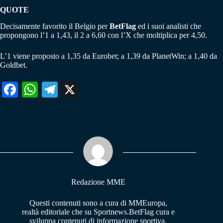
QUOTE
Decisamente favorito il Belgio per
BetFlag
ed i suoi analisti che
propongono l’1 a 1,43, il 2 a 6,60 con l’X che moltiplica per 4,50.
L’1 viene proposto a 1,35 da Eurobet; a 1,39 da PlanetWin; a 1,40 da
Goldbet.
Fa
W
Te
X
ce
ha
le
bo
ts
gr
ok
A
a
pp
m
Redazione MME
Questi contenuti sono a cura di MMEuropa,
realtà editoriale che su Sportnews.BetFlag cura e
sviluppa contenuti di informazione sportiva.