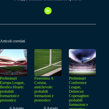
Articoli correlati
Preliminari
Fiorentina A
Preliminari
Europa League,
Coruna,
Conference
Benfica Hearts:
amichevole:
League,
probabili
probabili
Debrecen
formazioni e
formazioni e
Copenaghen:
pronostico
pronostico
probabili
formazioni e
6 Agosto
6 Agosto
pronostico