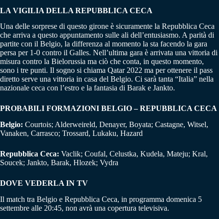
LA VIGILIA DELLA REPUBBLICA CECA
Una delle sorprese di questo girone è sicuramente la Repubblica Ceca
che arriva a questo appuntamento sulle ali dell’entusiasmo. A parità di
partite con il Belgio, la differenza al momento la sta facendo la gara
persa per 1-0 contro il Galles. Nell’ultima gara è arrivata una vittoria di
misura contro la Bielorussia ma ciò che conta, in questo momento,
sono i tre punti. Il sogno si chiama Qatar 2022 ma per ottenere il pass
diretto serve una vittoria in casa del Belgio. Ci sarà tanta “Italia” nella
nazionale ceca con l’estro e la fantasia di Barak e Jankto.
PROBABILI FORMAZIONI BELGIO – REPUBBLICA CECA
Belgio:
Courtois; Alderweireld, Denayer, Boyata; Castagne, Witsel,
Vanaken, Carrasco; Trossard, Lukaku, Hazard
Repubblica Ceca:
Vaclik; Coufal, Celustka, Kudela, Mateju; Kral,
Soucek; Jankto, Barak, Hlozek; Vydra
DOVE VEDERLA IN TV
Il match tra Belgio e Repubblica Ceca, in programma domenica 5
settembre alle 20:45, non avrà una copertura televisiva.