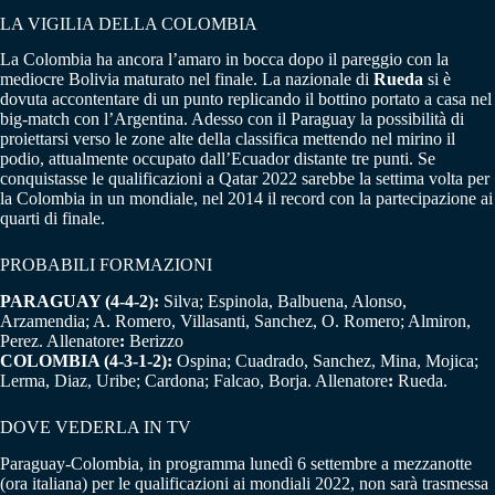
LA VIGILIA DELLA COLOMBIA
La Colombia ha ancora l’amaro in bocca dopo il pareggio con la
mediocre Bolivia maturato nel finale. La nazionale di
Rueda
si è
dovuta accontentare di un punto replicando il bottino portato a casa nel
big-match con l’Argentina. Adesso con il Paraguay la possibilità di
proiettarsi verso le zone alte della classifica mettendo nel mirino il
podio, attualmente occupato dall’Ecuador distante tre punti. Se
conquistasse le qualificazioni a Qatar 2022 sarebbe la settima volta per
la Colombia in un mondiale, nel 2014 il record con la partecipazione ai
quarti di finale.
PROBABILI FORMAZIONI
PARAGUAY (4-4-2):
Silva; Espinola, Balbuena, Alonso,
Arzamendia; A. Romero, Villasanti, Sanchez, O. Romero; Almiron,
Perez. Allenatore
:
Berizzo
COLOMBIA (4-3-1-2):
Ospina; Cuadrado, Sanchez, Mina, Mojica;
Lerma, Diaz, Uribe; Cardona; Falcao, Borja. Allenatore
:
Rueda.
DOVE VEDERLA IN TV
Paraguay-Colombia, in programma lunedì 6 settembre a mezzanotte
(ora italiana) per le qualificazioni ai mondiali 2022, non sarà trasmessa