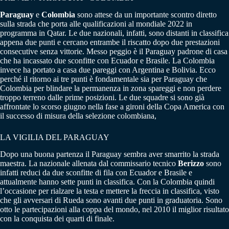
Paraguay
e
Colombia
sono attese da un importante scontro diretto
sulla strada che porta alle qualificazioni al mondiale 2022 in
programma in Qatar. Le due nazionali, infatti, sono distanti in classifica
appena due punti e cercano entrambe il riscatto dopo due prestazioni
consecutive senza vittorie. Messo peggio è il Paraguay padrone di casa
che ha incassato due sconfitte con Ecuador e Brasile. La Colombia
invece ha portato a casa due pareggi con Argentina e Bolivia. Ecco
perché il ritorno ai tre punti è fondamentale sia per Paraguay che
Colombia per blindare la permanenza in zona spareggi e non perdere
troppo terreno dalle prime posizioni. Le due squadre si sono già
affrontate lo scorso giugno nella fase a gironi della Copa America con
il successo di misura della selezione colombiana,
LA VIGILIA DEL PARAGUAY
Dopo una buona partenza il Paraguay sembra aver smarrito la strada
maestra. La nazionale allenata dal commissario tecnico
Berizzo
sono
infatti reduci da due sconfitte di fila con Ecuador e Brasile e
attualmente hanno sette punti in classifica. Con la Colombia quindi
l’occasione per rialzare la testa e mettere la freccia in classifica, visto
che gli avversari di Rueda sono avanti due punti in graduatoria. Sono
otto le partecipazioni alla coppa del mondo, nel 2010 il miglior risultato
con la conquista dei quarti di finale.