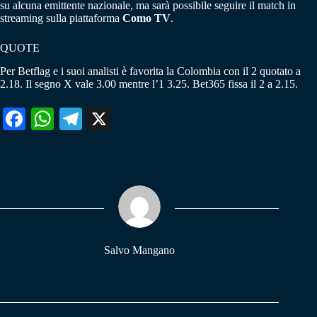
su alcuna emittente nazionale, ma sarà possibile seguire il match in
streaming sulla piattaforma
Como TV
.
QUOTE
Per Betflag e i suoi analisti è favorita la Colombia con il 2 quotato a
2.18. Il segno X vale 3.00 mentre l’1 3.25. Bet365 fissa il 2 a 2.15.
Fa
W
Te
X
ce
ha
le
bo
ts
gr
ok
A
a
pp
m
Salvo Mangano