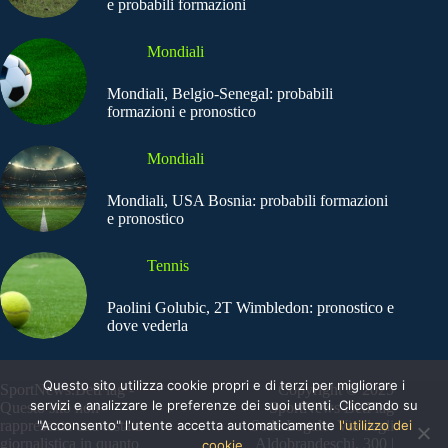
e probabili formazioni
Mondiali
Mondiali, Belgio-Senegal: probabili
formazioni e pronostico
Mondiali
Mondiali, USA Bosnia: probabili formazioni
e pronostico
Tennis
Paolini Golubic, 2T Wimbledon: pronostico e
dove vederla
Questo sito utilizza cookie propri e di terzi per migliorare i
SportNews.BetFlag -
Copyright © 2025
servizi e analizzare le preferenze dei suoi utenti. Cliccando su
Questo sito non
SportNews BetFlag
"Acconsento" l'utente accetta automaticamente
l'utilizzo dei
rappresenta una testata
Sede Legale: Via degli
giornalistica in quanto
Aldobrandeschi, 300 |
cookie.