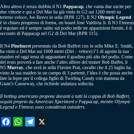
Altro atteso è senza dubbio il N1
Pappacap
, che vanta due uscite per
due vittorie e qui a Del Mar ha già vinto in G2 sui 1200 metri su
terreno veloce, Joe Bravo in sella (RPR 127). Il N2
Olympic Legend
è in chiaro progresso di forma, on board Jose Valdivia Jr. Il N3 Finneus
è regolare ed è sempre salito sul podio nelle tre apparizioni fornite, è il
secondo di Pappacap nel G2 di Del Mar (RPR 115).
Il N4
Pinehurst
presentato da Bob Baffert con in sella Mike E. Smith,
ha vinto a Del Mar sui 1000 metri (Dirt – veloce) l’1 di agosto la sua
maiden ed oggi tenta di agguantare il gradino più alto del podio. Come
del resto proverà a fare anche l’altro alfiere del trainer Bob Baffet, il
N5
Murray
, che avrà in sella Flavien Prat, cavallo che il 25 luglio ha
vinto la sua maiden in un campo di 3 partenti, l’idea è che possa anche
fare la lepre per il collega figlio di Twirling Candy con mamma da
Giant’s Causeway, che richiede andatura sollecita.
Il betting americano propone davanti a tutti la coppia di Bob Baffert,
seguiti proprio da American Xperiment e Pappacap, mentre Olympic
Legend e Finneus sono considerati outsiders.
Fa
W
Te
X
ce
ha
le