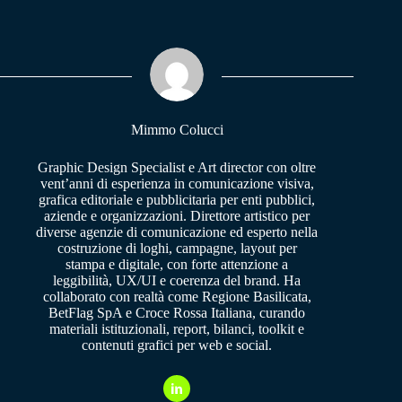
bo
ts
gr
ok
A
a
pp
m
Mimmo Colucci
Graphic Design Specialist e Art director con oltre
vent’anni di esperienza in comunicazione visiva,
grafica editoriale e pubblicitaria per enti pubblici,
aziende e organizzazioni. Direttore artistico per
diverse agenzie di comunicazione ed esperto nella
costruzione di loghi, campagne, layout per
stampa e digitale, con forte attenzione a
leggibilità, UX/UI e coerenza del brand. Ha
collaborato con realtà come Regione Basilicata,
BetFlag SpA e Croce Rossa Italiana, curando
materiali istituzionali, report, bilanci, toolkit e
contenuti grafici per web e social.