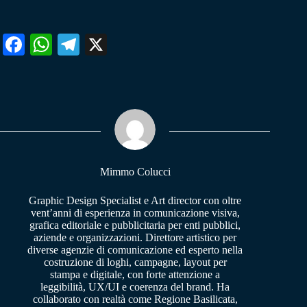
Fa
W
Te
X
ce
ha
le
bo
ts
gr
ok
A
a
pp
m
Mimmo Colucci
Graphic Design Specialist e Art director con oltre
vent’anni di esperienza in comunicazione visiva,
grafica editoriale e pubblicitaria per enti pubblici,
aziende e organizzazioni. Direttore artistico per
diverse agenzie di comunicazione ed esperto nella
costruzione di loghi, campagne, layout per
stampa e digitale, con forte attenzione a
leggibilità, UX/UI e coerenza del brand. Ha
collaborato con realtà come Regione Basilicata,