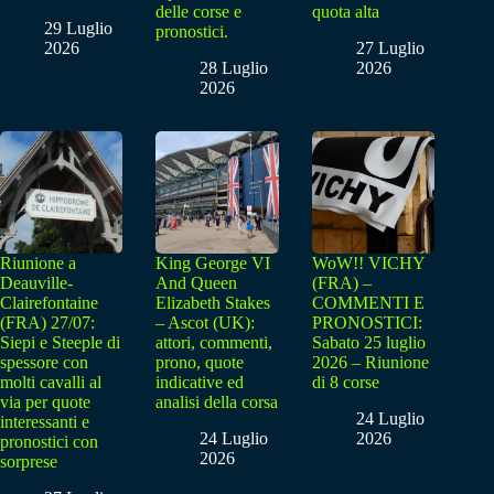
delle corse e
quota alta
29 Luglio
pronostici.
2026
27 Luglio
28 Luglio
2026
2026
Riunione a
King George VI
WoW!! VICHY
Deauville-
And Queen
(FRA) –
Clairefontaine
Elizabeth Stakes
COMMENTI E
(FRA) 27/07:
– Ascot (UK):
PRONOSTICI:
Siepi e Steeple di
attori, commenti,
Sabato 25 luglio
spessore con
prono, quote
2026 – Riunione
molti cavalli al
indicative ed
di 8 corse
via per quote
analisi della corsa
24 Luglio
interessanti e
24 Luglio
2026
pronostici con
2026
sorprese