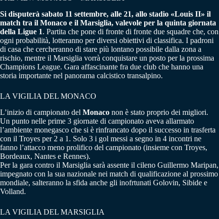
Si disputerà sabato 11 settembre, alle 21, allo stadio «Louis II» il
match tra il Monaco e il Marsiglia, valevole per la quinta giornata
della Ligue 1
. Partita che pone di fronte di fronte due squadre che, con
ogni probabilità, lotteranno per diversi obiettivi di classifica. I padroni
di casa che cercheranno di stare più lontano possibile dalla zona a
rischio, mentre il Marsiglia vorrà conquistare un posto per la prossima
Champions League. Gara affascinante fra due club che hanno una
storia importante nel panorama calcistico transalpino.
LA VIGILIA DEL MONACO
L’inizio di campionato del
Monaco
non è stato proprio dei migliori.
Un punto nelle prime 3 giornate di campionato aveva allarmato
l’ambiente monegasco che si è rinfrancato dopo il successo in trasferta
con il Troyes per 2 a 1. Solo 3 i gol messi a segno in 4 incontri ne
fanno l’attacco meno prolifico del campionato (insieme con Troyes,
Bordeaux, Nantes e Rennes).
Per la gara contro il Marsiglia sarà assente il cileno Guillermo Maripan,
impegnato con la sua nazionale nei match di qualificazione al prossimo
mondiale, salteranno la sfida anche gli inofrtunati Golovin, Sibide e
Volland.
LA VIGILIA DEL MARSIGLIA