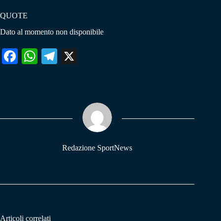
QUOTE
Dato al momento non disponibile
Fa
W
Te
X
ce
ha
le
bo
ts
gr
ok
A
a
pp
m
Redazione SportNews
Articoli correlati