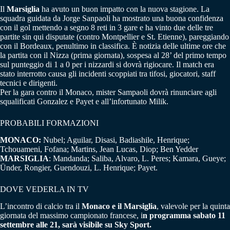
Il
Marsiglia
ha avuto un buon impatto con la nuova stagione. La
squadra guidata da Jorge Sanpaoli ha mostrato una buona confidenza
con il gol mettendo a segno 8 reti in 3 gare e ha vinto due delle tre
partite sin qui disputate (contro Montpellier e St. Etienne), pareggiando
con il Bordeaux, penultimo in classifica. È notizia delle ultime ore che
la partita con il Nizza (prima giornata), sospesa al 28’ del primo tempo
sul punteggio di 1 a 0 per i nizzardi si dovrà rigiocare. Il match era
stato interrotto causa gli incidenti scoppiati tra tifosi, giocatori, staff
tecnici e dirigenti.
Per la gara contro il Monaco, mister Sampaoli dovrà rinunciare agli
squalificati Gonzalez e Payet e all’infortunato Milik.
PROBABILI FORMAZIONI
MONACO:
Nubel; Aguilar, Disasi, Badiashile, Henrique;
Tchouameni, Fofana; Martins, Jean Lucas, Diop; Ben Yedder
MARSIGLIA
: Mandanda; Saliba, Alvaro, L. Peres; Kamara, Gueye;
Ünder, Rongier, Guendouzi, L. Henrique; Payet.
DOVE VEDERLA IN TV
L’incontro di calcio tra il
Monaco e il Marsiglia
, valevole per la quinta
giornata del massimo campionato francese, i
n programma sabato 11
settembre alle 21, sarà visibile su Sky Sport.