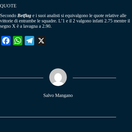
QUOTE
Secondo
Betflag
e i suoi analisti si equivalgono le quote relative alle
vittorie di entrambe le squadre. L’1 e il 2 valgono infatti 2.75 mentre il
segno X è a lavagna a 2.90.
Fa
W
Te
X
ce
ha
le
bo
ts
gr
ok
A
a
pp
m
Salvo Mangano