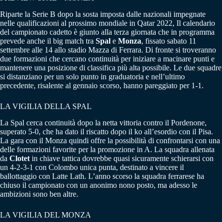
Riparte la Serie B dopo la sosta imposta dalle nazionali impegnate
nelle qualificazioni al prossimo mondiale in Qatar 2022, Il calendario
del campionato cadetto è giunto alla terza giornata che in programma
prevede anche il big match tra
Spal
e
Monza
, fissato sabato 11
settembre alle 14 allo stadio Mazza di Ferrara. Di fronte si troveranno
due formazioni che cercano continuità per iniziare a macinare punti e
mantenere una posizione di classifica più alta possibile. Le due squadre
si distanziano per un solo punto in graduatoria e nell’ultimo
precedente, risalente al gennaio scorso, hanno pareggiato per 1-1.
LA VIGILIA DELLA SPAL
La Spal cerca continuità dopo la netta vittoria contro il Pordenone,
superato 5-0, che ha dato il riscatto dopo il ko all’esordio con il Pisa.
La gara con il Monza quindi offre la possibilità di confrontarsi con una
delle formazioni favorite per la promozione in A. La squadra allenata
da
Clotet
in chiave tattica dovrebbe quasi sicuramente schierarsi con
un 4-2-3-1 con Colombo unica punta, destinato a vincere il
ballottaggio con Latte Lath. L’anno scorso la squadra ferrarese ha
chiuso il campionato con un anonimo nono posto, ma adesso le
ambizioni sono ben altre.
LA VIGILIA DEL MONZA