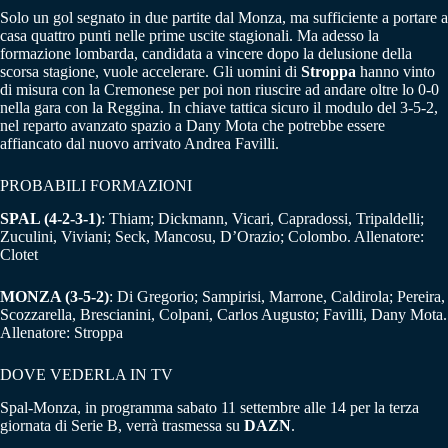
Solo un gol segnato in due partite dal Monza, ma sufficiente a portare a
casa quattro punti nelle prime uscite stagionali. Ma adesso la
formazione lombarda, candidata a vincere dopo la delusione della
scorsa stagione, vuole accelerare. Gli uomini di
Stroppa
hanno vinto
di misura con la Cremonese per poi non riuscire ad andare oltre lo 0-0
nella gara con la Reggina. In chiave tattica sicuro il modulo del 3-5-2,
nel reparto avanzato spazio a Dany Mota che potrebbe essere
affiancato dal nuovo arrivato Andrea Favilli.
PROBABILI FORMAZIONI
SPAL (4-2-3-1)
: Thiam; Dickmann, Vicari, Capradossi, Tripaldelli;
Zuculini, Viviani; Seck, Mancosu, D’Orazio; Colombo. Allenatore:
Clotet
MONZA (3-5-2)
: Di Gregorio; Sampirisi, Marrone, Caldirola; Pereira,
Scozzarella, Brescianini, Colpani, Carlos Augusto; Favilli, Dany Mota.
Allenatore: Stroppa
DOVE VEDERLA IN TV
Spal-Monza, in programma sabato 11 settembre alle 14 per la terza
giornata di Serie B, verrà trasmessa su
DAZN
.