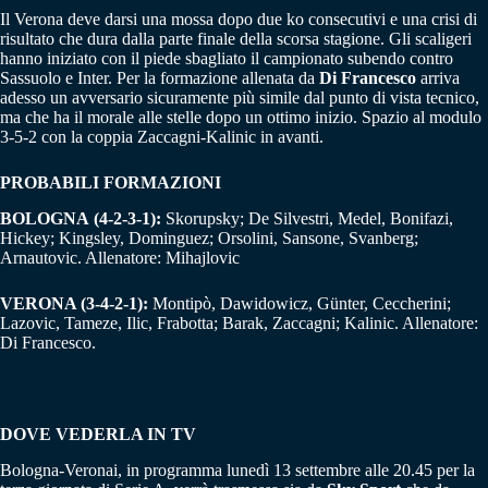
Il Verona deve darsi una mossa dopo due ko consecutivi e una crisi di
risultato che dura dalla parte finale della scorsa stagione. Gli scaligeri
hanno iniziato con il piede sbagliato il campionato subendo contro
Sassuolo e Inter. Per la formazione allenata da
Di Francesco
arriva
adesso un avversario sicuramente più simile dal punto di vista tecnico,
ma che ha il morale alle stelle dopo un ottimo inizio. Spazio al modulo
3-5-2 con la coppia Zaccagni-Kalinic in avanti.
PROBABILI FORMAZIONI
BOLOGNA
(4-2-3-1):
Skorupsky; De Silvestri, Medel, Bonifazi,
Hickey; Kingsley, Dominguez; Orsolini, Sansone, Svanberg;
Arnautovic. Allenatore: Mihajlovic
VERONA (3-4-2-1):
Montipò, Dawidowicz, Günter, Ceccherini;
Lazovic, Tameze, Ilic, Frabotta; Barak, Zaccagni; Kalinic. Allenatore:
Di Francesco.
DOVE VEDERLA IN TV
Bologna-Veronai, in programma lunedì 13 settembre alle 20.45 per la