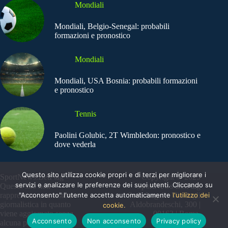
Mondiali
Mondiali, Belgio-Senegal: probabili
formazioni e pronostico
Mondiali
Mondiali, USA Bosnia: probabili formazioni
e pronostico
Tennis
Paolini Golubic, 2T Wimbledon: pronostico e
dove vederla
Questo sito utilizza cookie propri e di terzi per migliorare i
SportNews.BetFlag -
Copyright © 2025
servizi e analizzare le preferenze dei suoi utenti. Cliccando su
Questo sito non
SportNews BetFlag
"Acconsento" l'utente accetta automaticamente
l'utilizzo dei
rappresenta una testata
Sede Legale: Via degli
giornalistica in quanto
Aldobrandeschi, 300 |
cookie.
viene aggiornato senza
00163 | Roma
Acconsento
Non acconsento
Privacy policy
alcuna periodicità