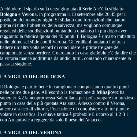
A chiudere il sipario sulla terza giornata di Serie A c’è la sfida tra
Bologna
e
Veron
a, in programma il 13 settembre alle 20.45 per il
posticipo del monday night. Si sfidano due formazioni che hanno
prima di tutto l’obiettivo della salvezza, ma vogliono comunque
regalarsi delle soddisfazioni puntando a qualcosa in più dopo aver
raggiunto la fatidica quota dei 40 punti. Il Bologna è rimasto imbattuto
nelle ultime sei sfide con il Verona. Gli emiliani puntano inoltre a
battere un’altra volta record di concludere le prime tre gare del
campionato senza perdere. Guardando in casa gialloblu c’è da dire che
la vittoria manca addirittura da undici turni, contando chiaramente la
passata stagione.
LA VIGILIA DEL BOLOGNA
Il Bologna è partito bene in campionato conquistando quattro punti
nelle prime due gare. All’esordio la formazione di
Mihajlovic
ha
superato 3-2 la neopromossa Salernitana per poi strappare un prezioso
punto in casa della più quotata Atalanta. Adesso contro il Verona,
ancora a secco di vittorie, l’occasione di conquistare altri tre punti e
volare in classifica. In chiave tattica è probabile il ricorso al 4-2-3-1
con Arnautovic a reggere da solo il peso dell’attacco.
LA VIGILIA DEL VERONA