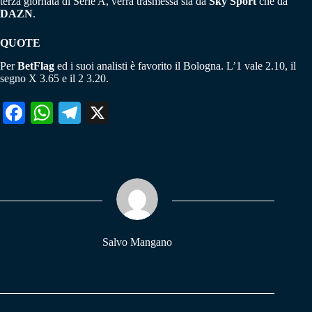
terza giornata di Serie A, verrà trasmessa sia da
Sky Sport
che da
DAZN
.
QUOTE
Per
BetFlag
ed i suoi analisti è favorito il Bologna. L’1 vale 2.10, il
segno X 3.65 e il 2 3.20.
Fa
W
Te
X
ce
ha
le
bo
ts
gr
ok
A
a
pp
m
Salvo Mangano