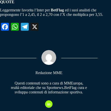
QUOTE
Leggermente favorita l’Inter per
BetFlag
ed i suoi analisti che
propongono l’1 a 2,45, il 2 a 2,70 con l’X che moltiplica per 3,55.
Fa
W
Te
X
ce
ha
le
bo
ts
gr
ok
A
a
pp
m
Redazione MME
Questi contenuti sono a cura di MMEuropa,
realtà editoriale che su Sportnews.BetFlag cura e
sviluppa contenuti di informazione sportiva.