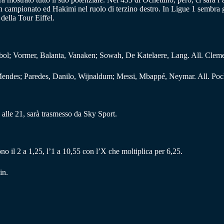
 in campionato ed Hakimi nel ruolo di terzino destro. In Ligue 1 sembra 
 della Tour Eiffel.
l; Vormer, Balanta, Vanaken; Sowah, De Katelaere, Lang. All. Clem
es; Paredes, Danilo, Wijnaldum; Messi, Mbappé, Neymar. All. Poch
alle 21, sarà trasmesso da Sky Sport.
no il 2 a 1,25, l’1 a 10,55 con l’X che moltiplica per 6,25.
in.