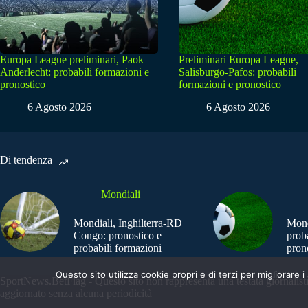
Europa League preliminari, Paok
Preliminari Europa League,
Anderlecht: probabili formazioni e
Salisburgo-Pafos: probabili
pronostico
formazioni e pronostico
6 Agosto 2026
6 Agosto 2026
Di tendenza
Mondiali
Mondiali, Inghilterra-RD
Mond
Congo: pronostico e
prob
probabili formazioni
pron
Questo sito utilizza cookie propri e di terzi per migliorar
SportNews.BetFlag - Questo sito non rappresenta una testata giornalist
aggiornato senza alcuna periodicità