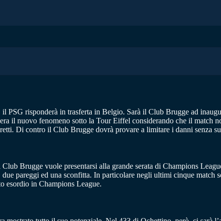
, il PSG risponderà in trasferta in Belgio. Sarà il Club Brugge ad inaug
pera il nuovo fenomeno sotto la Tour Eiffel considerando che il match no
 diretti. Di contro il Club Brugge dovrà provare a limitare i danni senza s
o. Il Club Brugge vuole presentarsi alla grande serata di Champions Leag
e, due pareggi ed una sconfitta. In particolare negli ultimi cinque match 
esto esordio in Champions League.
mostrato tutto il suo potenziale. Nel 433 di Ochettino, però, ci sarà l