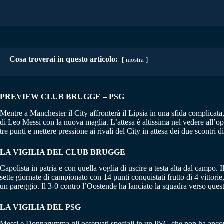
Cosa troverai in questo articolo:
mostra
PREVIEW CLUB BRUGGE – PSG
Mentre a Manchester il City affronterà il Lipsia in una sfida complicata
di Leo Messi con la nuova maglia. L’attesa è altissima nel vedere all’o
tre punti e mettere pressione ai rivali del City in attesa dei due scontri
LA VIGILIA DEL CLUB BRUGGE
Capolista in patria e con quella voglia di uscire a testa alta dal camp
sette giornate di campionato con 14 punti conquistati frutto di 4 vittori
un pareggio. Il 3-0 contro l’Oostende ha lanciato la squadra verso qu
LA VIGILIA DEL PSG
Messi e Donnarumma gli osservati speciali in un PSG che non ha ancora 