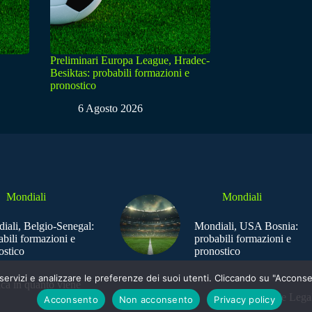
Preliminari Europa League, Hradec-
Besiktas: probabili formazioni e
pronostico
6 Agosto 2026
Mondiali
Mondiali
iali, Belgio-Senegal:
Mondiali, USA Bosnia:
abili formazioni e
probabili formazioni e
ostico
pronostico
e i servizi e analizzare le preferenze dei suoi utenti. Cliccando su "Acco
ica in quanto viene
Sede Legal
Acconsento
Non acconsento
Privacy policy