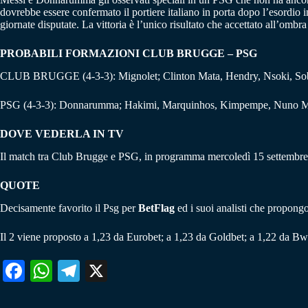
dovrebbe essere confermato il portiere italiano in porta dopo l’esordio
giornate disputate. La vittoria è l’unico risultato che accettato all’ombra
PROBABILI FORMAZIONI CLUB BRUGGE – PSG
CLUB BRUGGE (4-3-3): Mignolet; Clinton Mata, Hendry, Nsoki, Sobo
PSG (4-3-3): Donnarumma; Hakimi, Marquinhos, Kimpempe, Nuno Mend
DOVE VEDERLA IN TV
Il match tra Club Brugge e PSG, in programma mercoledì 15 settembre 
QUOTE
Decisamente favorito il Psg per
BetFlag
ed i suoi analisti che propongo
Il 2 viene proposto a 1,23 da Eurobet; a 1,23 da Goldbet; a 1,22 da Bw
Fa
W
Te
X
ce
ha
le