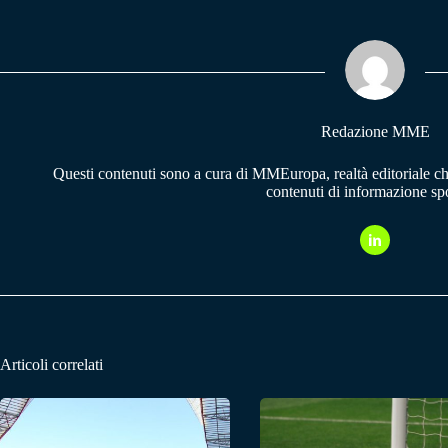
bo
ts
gr
ok
A
a
pp
m
Redazione MME
Questi contenuti sono a cura di MMEuropa, realtà editoriale c
contenuti di informazione spo
Articoli correlati