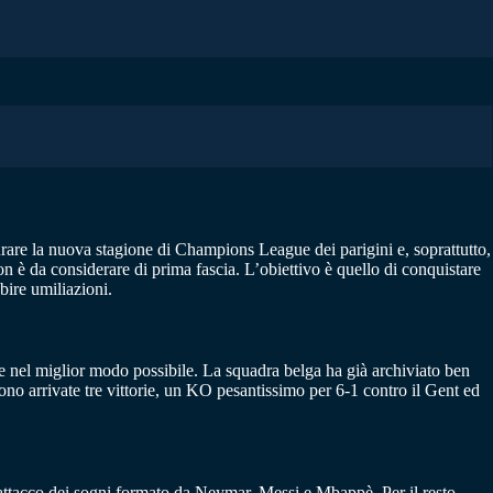
urare la nuova stagione di Champions League dei parigini e, soprattutto,
n è da considerare di prima fascia. L’obiettivo è quello di conquistare
ubire umiliazioni.
ue nel miglior modo possibile. La squadra belga ha già archiviato ben
sono arrivate tre vittorie, un KO pesantissimo per 6-1 contro il Gent ed
’attacco dei sogni formato da Neymar, Messi e Mbappè. Per il resto