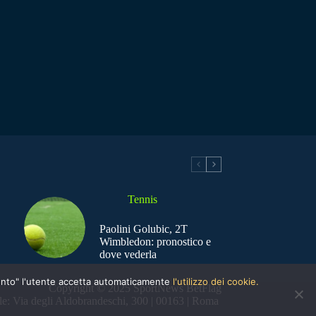
Tennis
Paolini Golubic, 2T
Wimbledon: pronostico e
dove vederla
nsento" l'utente accetta automaticamente
l'utilizzo dei cookie.
Copyright © 2025 SportNews BetFlag
e: Via degli Aldobrandeschi, 300 | 00163 | Roma