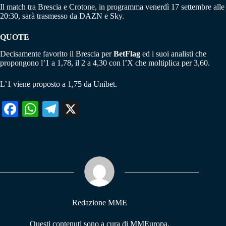
Il match tra Brescia e Crotone, in programma venerdì 17 settembre alle
20:30, sarà trasmesso da DAZN e Sky.
QUOTE
Decisamente favorito il Brescia per
BetFlag
ed i suoi analisti che
propongono l’1 a 1,78, il 2 a 4,30 con l’X che moltiplica per 3,60.
L’1 viene proposto a 1,75 da Unibet.
Fa
W
Te
X
ce
ha
le
bo
ts
gr
ok
A
a
pp
m
Redazione MME
Questi contenuti sono a cura di MMEuropa,