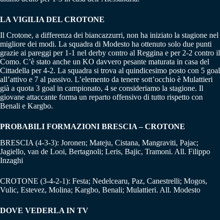
LA VIGILIA DEL CROTONE
Il Crotone, a differenza dei biancazzurri, non ha iniziato la stagione nel
migliore dei modi. La squadra di Modesto ha ottenuto solo due punti
grazie ai pareggi per 1-1 nel derby contro al Reggina e per 2-2 contro il
Como. C’è stato anche un KO davvero pesante maturata in casa del
Cittadella per 4-2. La squadra si trova al quindicesimo posto con 5 goal
all’attivo e 7 al passivo. L’elemento da tenere sott’occhio è Mulattieri
già a quota 3 goal in campionato, 4 se consideriamo la stagione. Il
giovane attaccante forma un reparto offensivo di tutto rispetto con
Benali e Kargbo.
PROBABILI FORMAZIONI BRESCIA – CROTONE
BRESCIA (4-3-3): Joronen; Mateju, Cistana, Mangraviti, Pajac;
Jagiello, van de Looi, Bertagnoli; Leris, Bajic, Tramoni. All. Filippo
Inzaghi
CROTONE (3-4-2-1): Festa; Nedelcearu, Paz, Canestrelli; Mogos,
Vulic, Estevez, Molina; Kargbo, Benali; Mulattieri. All. Modesto
DOVE VEDERLA IN TV