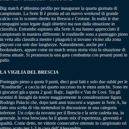
Big match d’altissimo profilo per inaugurare la quarta giornata di
campionato. La Serie B è pronta ad un nuovo weekend di grande
calcio con lo scontro diretto tra Brescia e Crotone. In realtà le due
compagini sono legate dagli obiettivi ma non dalla situazione in
classifica. Entrambe aspirano alla Serie A ma hanno approcciato il
campionato in maniera differente: le rondinelle sono a punteggio pieno
in vetta alla classifica mentre i pitagorici si trovano vicino alla zona
playout con sole due lunghezze. Naturalmente, anche per i
bookmakers, appare come un match senza storia vista la situazione di
forma attuale. Si preannuncia una gara combattuta con pesanti punti in
palio.
LA VIGILIA DEL BRESCIA
Punteggio pieno a quota 9 punti, dieci goal fatti e solo due subiti per le
‘Rondinelle’, a caccia del quarto successo tra le mura amiche. Sono tre
i giocatori già a quota 2 goal: Bajic, Jagiello e Van de Looi. Tra gli
uomini di Inzaghi da tenere maggiormente in considerazione figura
Rodrigo Palacio che, dopo tanti anni trascorsi a segnare in Serie A, ha
fatto una scelta di vita mettendosi in discussione in una categoria
inferiore. Un colpo da novanta per il Brescia e la serie cadetta ma, in
generale, la rosa bresciana ha il giusto mix d’esperienza, gioventù e
qualità. Come detto, tre vittorie consecutive ottenute in campionato ed
ultimo acuto per 1-3 in casa dell’Alessandria.