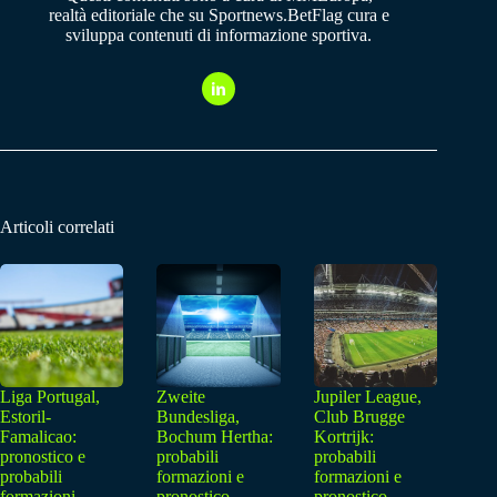
realtà editoriale che su Sportnews.BetFlag cura e
sviluppa contenuti di informazione sportiva.
Articoli correlati
Liga Portugal,
Zweite
Jupiler League,
Estoril-
Bundesliga,
Club Brugge
Famalicao:
Bochum Hertha:
Kortrijk:
pronostico e
probabili
probabili
probabili
formazioni e
formazioni e
formazioni
pronostico
pronostico