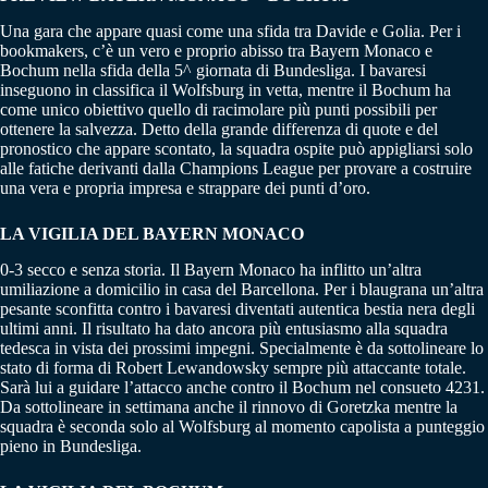
Una gara che appare quasi come una sfida tra Davide e Golia. Per i
bookmakers, c’è un vero e proprio abisso tra Bayern Monaco e
Bochum nella sfida della 5^ giornata di Bundesliga. I bavaresi
inseguono in classifica il Wolfsburg in vetta, mentre il Bochum ha
come unico obiettivo quello di racimolare più punti possibili per
ottenere la salvezza. Detto della grande differenza di quote e del
pronostico che appare scontato, la squadra ospite può appigliarsi solo
alle fatiche derivanti dalla Champions League per provare a costruire
una vera e propria impresa e strappare dei punti d’oro.
LA VIGILIA DEL BAYERN MONACO
0-3 secco e senza storia. Il Bayern Monaco ha inflitto un’altra
umiliazione a domicilio in casa del Barcellona. Per i blaugrana un’altra
pesante sconfitta contro i bavaresi diventati autentica bestia nera degli
ultimi anni. Il risultato ha dato ancora più entusiasmo alla squadra
tedesca in vista dei prossimi impegni. Specialmente è da sottolineare lo
stato di forma di Robert Lewandowsky sempre più attaccante totale.
Sarà lui a guidare l’attacco anche contro il Bochum nel consueto 4231.
Da sottolineare in settimana anche il rinnovo di Goretzka mentre la
squadra è seconda solo al Wolfsburg al momento capolista a punteggio
pieno in Bundesliga.