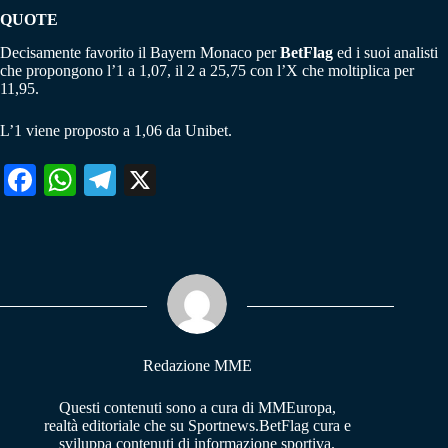
QUOTE
Decisamente favorito il Bayern Monaco per
BetFlag
ed i suoi analisti
che propongono l’1 a 1,07, il 2 a 25,75 con l’X che moltiplica per
11,95.
L’1 viene proposto a 1,06 da Unibet.
Fa
W
Te
X
ce
ha
le
bo
ts
gr
ok
A
a
pp
m
Redazione MME
Questi contenuti sono a cura di MMEuropa,
realtà editoriale che su Sportnews.BetFlag cura e
sviluppa contenuti di informazione sportiva.