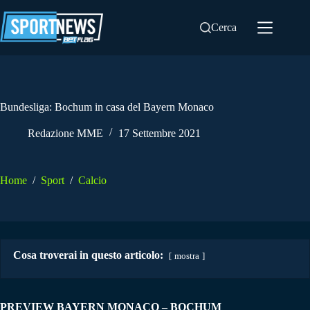
Salta
al
Cerca
contenuto
Bundesliga: Bochum in casa del Bayern Monaco
Redazione MME
17 Settembre 2021
Home
/
Sport
/
Calcio
Cosa troverai in questo articolo:
mostra
PREVIEW BAYERN MONACO – BOCHUM