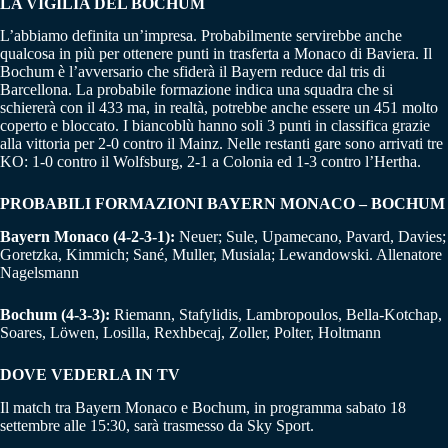
LA VIGILIA DEL BOCHUM
L’abbiamo definita un’impresa. Probabilmente servirebbe anche
qualcosa in più per ottenere punti in trasferta a Monaco di Baviera. Il
Bochum è l’avversario che sfiderà il Bayern reduce dal tris di
Barcellona. La probabile formazione indica una squadra che si
schiererà con il 433 ma, in realtà, potrebbe anche essere un 451 molto
coperto e bloccato. I biancoblù hanno soli 3 punti in classifica grazie
alla vittoria per 2-0 contro il Mainz. Nelle restanti gare sono arrivati tre
KO: 1-0 contro il Wolfsburg, 2-1 a Colonia ed 1-3 contro l’Hertha.
PROBABILI FORMAZIONI BAYERN MONACO – BOCHUM
Bayern Monaco (4-2-3-1):
Neuer; Sule, Upamecano, Pavard, Davies;
Goretzka, Kimmich; Sané, Muller, Musiala; Lewandowski. Allenatore
Nagelsmann
Bochum (4-3-3):
Riemann, Stafylidis, Lambropoulos, Bella-Kotchap,
Soares, Löwen, Losilla, Rexhbecaj, Zoller, Polter, Holtmann
DOVE VEDERLA IN TV
Il match tra Bayern Monaco e Bochum, in programma sabato 18
settembre alle 15:30, sarà trasmesso da Sky Sport.