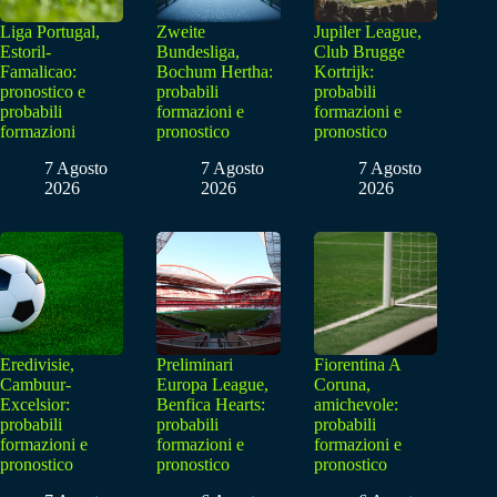
Liga Portugal,
Zweite
Jupiler League,
Estoril-
Bundesliga,
Club Brugge
Famalicao:
Bochum Hertha:
Kortrijk:
pronostico e
probabili
probabili
probabili
formazioni e
formazioni e
formazioni
pronostico
pronostico
7 Agosto
7 Agosto
7 Agosto
2026
2026
2026
Eredivisie,
Preliminari
Fiorentina A
Cambuur-
Europa League,
Coruna,
Excelsior:
Benfica Hearts:
amichevole:
probabili
probabili
probabili
formazioni e
formazioni e
formazioni e
pronostico
pronostico
pronostico