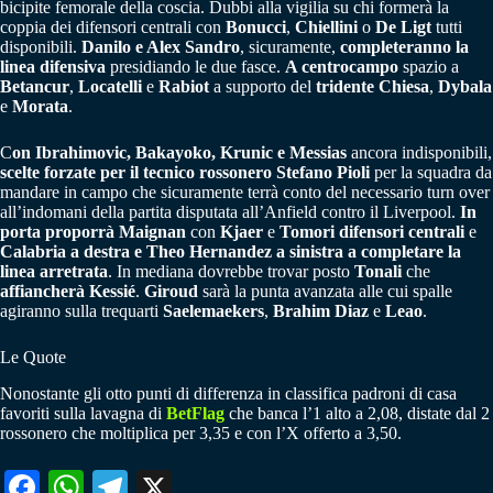
bicipite femorale della coscia. Dubbi alla vigilia su chi formerà la
coppia dei difensori centrali con
Bonucci
,
Chiellini
o
De Ligt
tutti
disponibili.
Danilo e Alex Sandro
, sicuramente,
completeranno la
linea difensiva
presidiando le due fasce.
A centrocampo
spazio a
Betancur
,
Locatelli
e
Rabiot
a supporto del
tridente Chiesa
,
Dybala
e
Morata
.
C
on Ibrahimovic, Bakayoko, Krunic e Messias
ancora indisponibili,
scelte forzate per il tecnico rossonero Stefano Pioli
per la squadra da
mandare in campo che sicuramente terrà conto del necessario turn over
all’indomani della partita disputata all’Anfield contro il Liverpool.
In
porta proporrà Maignan
con
Kjaer
e
Tomori
difensori centrali
e
Calabria a destra e Theo Hernandez a sinistra a completare la
linea arretrata
. In mediana dovrebbe trovar posto
Tonali
che
affiancherà Kessié
.
Giroud
sarà la punta avanzata alle cui spalle
agiranno sulla trequarti
Saelemaekers
,
Brahim Diaz
e
Leao
.
Le Quote
Nonostante gli otto punti di differenza in classifica padroni di casa
favoriti sulla lavagna di
BetFlag
che banca l’1 alto a 2,08, distate dal 2
rossonero che moltiplica per 3,35 e con l’X offerto a 3,50.
Fa
W
Te
X