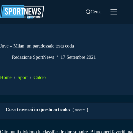
Salta
al
Cerca
contenuto
Juve – Milan, un paradossale testa coda
Redazione SportNews
17 Settembre 2021
Home
/
Sport
/
Calcio
Cosa troverai in questo articolo:
mostra
Otto punti dividono in classifica le due squadre. Bianconeri favoriti ma