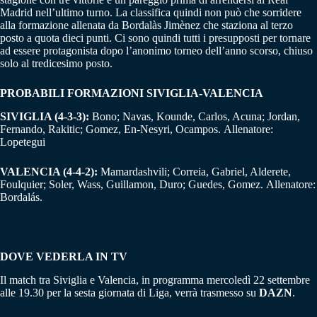
Madrid nell’ultimo turno. La classifica quindi non può che sorridere
alla formazione allenata da Bordalàs Jimènez che staziona al terzo
posto a quota dieci punti. Ci sono quindi tutti i presupposti per tornare
ad essere protagonista dopo l’anonimo torneo dell’anno scorso, chiuso
solo al tredicesimo posto.
PROBABILI FORMAZIONI SIVIGLIA-VALENCIA
SIVIGLIA (4-3-3):
Bono; Navas, Kounde, Carlos, Acuna; Jordan,
Fernando, Rakitic; Gomez, En-Nesyri, Ocampos. Allenatore:
Lopetegui
VALENCIA (4-4-2):
Mamardashvili; Correia, Gabriel, Alderete,
Foulquier; Soler, Wass, Guillamon, Duro; Guedes, Gomez. Allenatore:
Bordalás.
DOVE VEDERLA IN TV
Il match tra Siviglia e Valencia, in programma mercoledì 22 settembre
alle 19.30 per la sesta giornata di Liga, verrà trasmesso su
DAZN
.