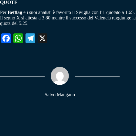
QUOTE
Per
Betflag
e i suoi analisti è favorito il Siviglia con l’1 quotato a 1.65.
Il segno X si attesta a 3.80 mentre il successo del Valencia raggiunge la
quota del 5.25.
Fa
W
Te
X
ce
ha
le
bo
ts
gr
ok
A
a
pp
m
Salvo Mangano