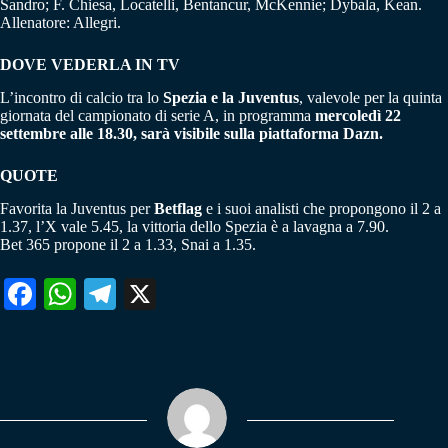
Sandro; F. Chiesa, Locatelli, Bentancur, McKennie; Dybala, Kean.
Allenatore: Allegri.
DOVE VEDERLA IN TV
L’incontro di calcio tra lo
Spezia e la Juventus
, valevole per la quinta
giornata del campionato di serie A, in programma
mercoledì 22
settembre alle 18.30, sarà visibile sulla piattaforma Dazn.
QUOTE
Favorita la Juventus per
Betflag
e i suoi analisti che propongono il 2 a
1.37, l’X vale 5.45, la vittoria dello Spezia è a lavagna a 7.90.
Bet 365 propone il 2 a 1.33, Snai a 1.35.
Fa
W
Te
X
ce
ha
le
bo
ts
gr
ok
A
a
pp
m