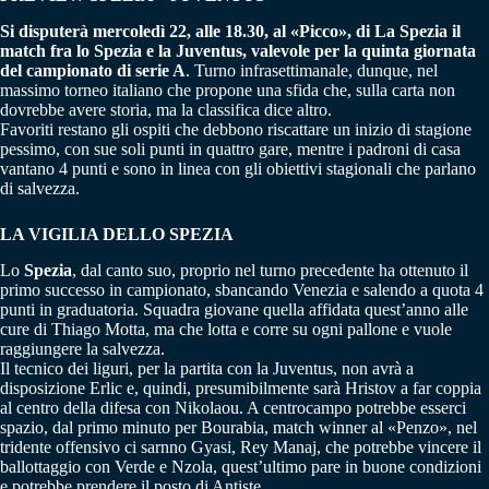
Si disputerà mercoledì 22, alle 18.30, al «Picco», di La Spezia il
match fra lo Spezia e la Juventus, valevole per la quinta giornata
del campionato di serie A
. Turno infrasettimanale, dunque, nel
massimo torneo italiano che propone una sfida che, sulla carta non
dovrebbe avere storia, ma la classifica dice altro.
Favoriti restano gli ospiti che debbono riscattare un inizio di stagione
pessimo, con sue soli punti in quattro gare, mentre i padroni di casa
vantano 4 punti e sono in linea con gli obiettivi stagionali che parlano
di salvezza.
LA VIGILIA DELLO SPEZIA
Lo
Spezia
, dal canto suo, proprio nel turno precedente ha ottenuto il
primo successo in campionato, sbancando Venezia e salendo a quota 4
punti in graduatoria. Squadra giovane quella affidata quest’anno alle
cure di Thiago Motta, ma che lotta e corre su ogni pallone e vuole
raggiungere la salvezza.
Il tecnico dei liguri, per la partita con la Juventus, non avrà a
disposizione Erlic e, quindi, presumibilmente sarà Hristov a far coppia
al centro della difesa con Nikolaou. A centrocampo potrebbe esserci
spazio, dal primo minuto per Bourabia, match winner al «Penzo», nel
tridente offensivo ci sarnno Gyasi, Rey Manaj, che potrebbe vincere il
ballottaggio con Verde e Nzola, quest’ultimo pare in buone condizioni
e potrebbe prendere il posto di Antiste.