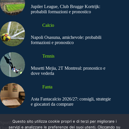
Jupiler League, Club Brugge Kortrijk:
probabili formazioni e pronostico
Calcio
Napoli Osasuna, amichevole: probabili
formazioni e pronostico
Tennis
Musetti Mejia, 2T Montreal: pronostico e
dove vederla
Fanta
Asta Fantacalcio 2026/27: consigli, strategie
e giocatori da comprare
Questo sito utilizza cookie propri e di terzi per migliorare i
SportNews.BetFlag -
Copyright © 2025
servizi e analizzare le preferenze dei suoi utenti. Cliccando su
Questo sito non
SportNews BetFlag