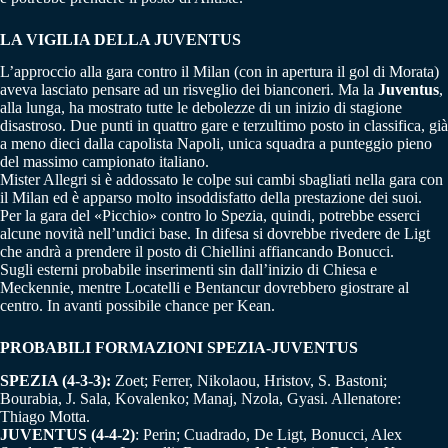
LA VIGILIA DELLA JUVENTUS
L’approccio alla gara contro il Milan (con in apertura il gol di Morata)
aveva lasciato pensare ad un risveglio dei bianconeri. Ma la
Juventus
,
alla lunga, ha mostrato tutte le debolezze di un inizio di stagione
disastroso. Due punti in quattro gare e terzultimo posto in classifica, già
a meno dieci dalla capolista Napoli, unica squadra a punteggio pieno
del massimo campionato italiano.
Mister Allegri si è addossato le colpe sui cambi sbagliati nella gara con
il Milan ed è apparso molto insoddisfatto della prestazione dei suoi.
Per la gara del «Picchio» contro lo Spezia, quindi, potrebbe esserci
alcune novità nell’undici base. In difesa si dovrebbe rivedere de Ligt
che andrà a prendere il posto di Chiellini affiancando Bonucci.
Sugli esterni probabile inserimenti sin dall’inizio di Chiesa e
Meckennie, mentre Locatelli e Bentancur dovrebbero giostrare al
centro. In avanti possibile chance per Kean.
PROBABILI FORMAZIONI SPEZIA-JUVENTUS
SPEZIA (4-3-3):
Zoet; Ferrer, Nikolaou, Hristov, S. Bastoni;
Bourabia, J. Sala, Kovalenko; Manaj, Nzola, Gyasi. Allenatore:
Thiago Motta.
JUVENTUS (4-4-2)
: Perin; Cuadrado, De Ligt, Bonucci, Alex