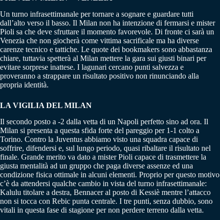
Un turno infrasettimanale per tornare a sognare e guardare tutti
dall’alto verso il basso. Il Milan non ha intenzione di fermarsi e mister
Pioli sa che deve sfruttare il momento favorevole. Di fronte ci sarà un
Venezia che non giocherà come vittima sacrificale ma ha diverse
carenze tecnico e tattiche. Le quote dei bookmakers sono abbastanza
chiare, tuttavia spetterà al Milan mettere la gara sui giusti binari per
evitare sorprese inattese. I lagunari cercano punti salvezza e
proveranno a strappare un risultato positivo non rinunciando alla
propria identità.
LA VIGILIA DEL MILAN
Il secondo posto a -2 dalla vetta di un Napoli perfetto sino ad ora. Il
Milan si presenta a questa sfida forte del pareggio per 1-1 colto a
Torino. Contro la Juventus abbiamo visto una squadra capace di
soffrire, difendersi e, sul lungo periodo, quasi ribaltare il risultato nel
finale. Grande merito va dato a mister Pioli capace di trasmettere la
giusta mentalità ad un gruppo che paga diverse assenze ed una
condizione fisica ottimale in alcuni elementi. Proprio per questo motivo
c’è da attendersi qualche cambio in vista del turno infrasettimanale:
Kalulu titolare a destra, Bennacer al posto di Kessiè mentre l’attacco
non si tocca con Rebic punta centrale. I tre punti, senza dubbio, sono
vitali in questa fase di stagione per non perdere terreno dalla vetta.