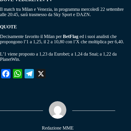
Il match tra Milan e Venezia, in programma mercoledì 22 settembre
alle 20:45, sarà trasmesso da Sky Sport e DAZN.
QUOTE
Decisamente favorito il Milan per
BetFlag
ed i suoi analisti che
propongono l’1 a 1,25, il 2 a 10,80 con l’X che moltiplica per 6,40.
L’1 viene proposto a 1,23 da Eurobet; a 1,24 da Snai; a 1,22 da
PlanetWin.
Fa
W
Te
X
ce
ha
le
bo
ts
gr
ok
A
a
pp
m
Redazione MME