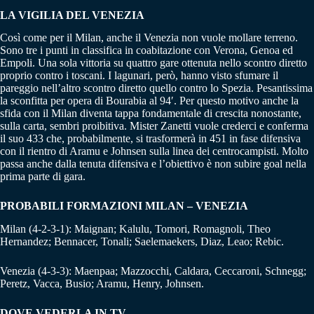
LA VIGILIA DEL VENEZIA
Così come per il Milan, anche il Venezia non vuole mollare terreno.
Sono tre i punti in classifica in coabitazione con Verona, Genoa ed
Empoli. Una sola vittoria su quattro gare ottenuta nello scontro diretto
proprio contro i toscani. I lagunari, però, hanno visto sfumare il
pareggio nell’altro scontro diretto quello contro lo Spezia. Pesantissima
la sconfitta per opera di Bourabia al 94′. Per questo motivo anche la
sfida con il Milan diventa tappa fondamentale di crescita nonostante,
sulla carta, sembri proibitiva. Mister Zanetti vuole crederci e conferma
il suo 433 che, probabilmente, si trasformerà in 451 in fase difensiva
con il rientro di Aramu e Johnsen sulla linea dei centrocampisti. Molto
passa anche dalla tenuta difensiva e l’obiettivo è non subire goal nella
prima parte di gara.
PROBABILI FORMAZIONI MILAN – VENEZIA
Milan (4-2-3-1): Maignan; Kalulu, Tomori, Romagnoli, Theo
Hernandez; Bennacer, Tonali; Saelemaekers, Diaz, Leao; Rebic.
Venezia (4-3-3): Maenpaa; Mazzocchi, Caldara, Ceccaroni, Schnegg;
Peretz, Vacca, Busio; Aramu, Henry, Johnsen.
DOVE VEDERLA IN TV