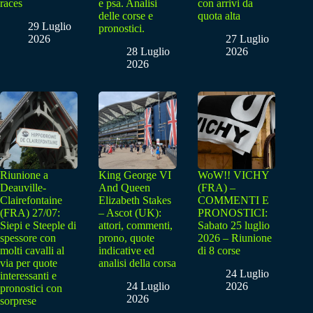
races
e psa. Analisi
con arrivi da
delle corse e
quota alta
29 Luglio
pronostici.
2026
27 Luglio
28 Luglio
2026
2026
Riunione a
King George VI
WoW!! VICHY
Deauville-
And Queen
(FRA) –
Clairefontaine
Elizabeth Stakes
COMMENTI E
(FRA) 27/07:
– Ascot (UK):
PRONOSTICI:
Siepi e Steeple di
attori, commenti,
Sabato 25 luglio
spessore con
prono, quote
2026 – Riunione
molti cavalli al
indicative ed
di 8 corse
via per quote
analisi della corsa
24 Luglio
interessanti e
24 Luglio
2026
pronostici con
2026
sorprese