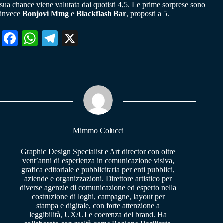
sua chance viene valutata dai quotisti 4,5. Le prime sorprese sono
invece
Bonjovi Mmg
e
Blackflash Bar
, proposti a 5.
Fa
W
Te
X
ce
ha
le
bo
ts
gr
ok
A
a
pp
m
Mimmo Colucci
Graphic Design Specialist e Art director con oltre
vent’anni di esperienza in comunicazione visiva,
grafica editoriale e pubblicitaria per enti pubblici,
aziende e organizzazioni. Direttore artistico per
diverse agenzie di comunicazione ed esperto nella
costruzione di loghi, campagne, layout per
stampa e digitale, con forte attenzione a
leggibilità, UX/UI e coerenza del brand. Ha