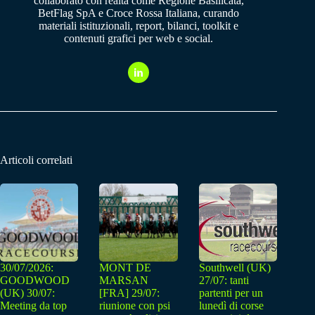
collaborato con realtà come Regione Basilicata,
BetFlag SpA e Croce Rossa Italiana, curando
materiali istituzionali, report, bilanci, toolkit e
contenuti grafici per web e social.
Articoli correlati
30/07/2026:
MONT DE
Southwell (UK)
GOODWOOD
MARSAN
27/07: tanti
(UK) 30/07:
[FRA] 29/07:
partenti per un
Meeting da top
riunione con psi
lunedì di corse