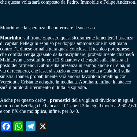
che questa volta sarà composto da Pedro, Immobile e Felipe Anderson.
Mourinho e la speranza di confermare il successo
Mourinho
, sul fronte opposto, quasi sicuramente lamenterà l’assenza
di capitan Pellegrini espulso per doppia ammonizione in settimana
contro l’Udinese ormai a gara quasi conclusa. Il tecnico portoghese,
che confida venga graziato dalla disciplinare, probabilmente chiamerà
Mkhitaryan a sostituirlo con El Shaarawy che agirà sulla sinistra al
posto dell’armeno. Dubbi sulla presenza in campo anche di Vina, in
via di recupero, che lascerà spazio ancora una volta a Calafiori sulla
sinistra. Ibanez probabilmente sarà ancora favorito a Smalling con
Veretout e Cristante ad agire in mediana. Abraham, infine, in attacco
sarà il punto di riferimento di tutta la squadra.
Anche per questo derby i
pronostici
della vigilia si dividono in egual
modo con BetFlag che banca sia l’1 che il 2 in egual modo a 2,60 2,60
e con l’X che moltiplica, infine, per 3,40.
Fa
W
Te
X
ce
ha
le