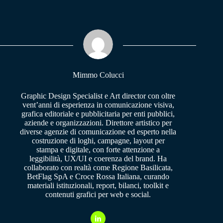
bo
ts
gr
ok
A
a
pp
m
Mimmo Colucci
Graphic Design Specialist e Art director con oltre
vent’anni di esperienza in comunicazione visiva,
grafica editoriale e pubblicitaria per enti pubblici,
aziende e organizzazioni. Direttore artistico per
diverse agenzie di comunicazione ed esperto nella
costruzione di loghi, campagne, layout per
stampa e digitale, con forte attenzione a
leggibilità, UX/UI e coerenza del brand. Ha
collaborato con realtà come Regione Basilicata,
BetFlag SpA e Croce Rossa Italiana, curando
materiali istituzionali, report, bilanci, toolkit e
contenuti grafici per web e social.