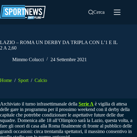
Salta
al
Cerca
contenuto
LAZIO – ROMA UN DERBY DA TRIPLA CON L’1 E IL
2 A 2,60
Mimmo Colucci
24 Settembre 2021
Home
/
Sport
/
Calcio
Archiviato il turno infrasettimanale della
Serie A
è vigilia di attesa
delle gare in programma per il prossimo weekend con il derby della
capitale che potrebbe condizionare le aspettative future delle due
squadre. Domenica alle 18 all’Olimpico sarà la Lazio, questa volta, a
fare gli onori di casa alla Roma finalmente di fronte al pubblico delle
grandi occasioni: circa trentamila spettatori, il massimo consentivo in
quello stadio con le norme anticovid.