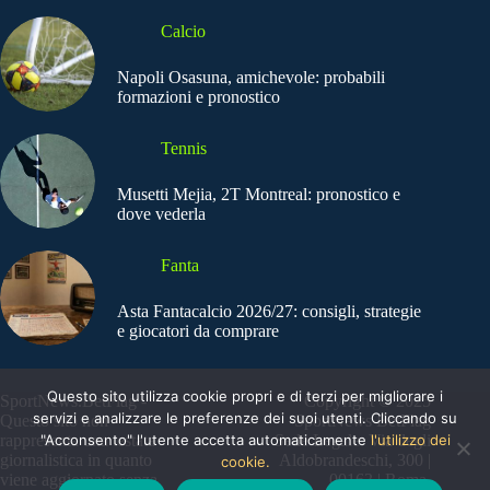
Calcio
Napoli Osasuna, amichevole: probabili
formazioni e pronostico
Tennis
Musetti Mejia, 2T Montreal: pronostico e
dove vederla
Fanta
Asta Fantacalcio 2026/27: consigli, strategie
e giocatori da comprare
Questo sito utilizza cookie propri e di terzi per migliorare i
SportNews.BetFlag -
Copyright © 2025
servizi e analizzare le preferenze dei suoi utenti. Cliccando su
Questo sito non
SportNews BetFlag
"Acconsento" l'utente accetta automaticamente
l'utilizzo dei
rappresenta una testata
Sede Legale: Via degli
giornalistica in quanto
Aldobrandeschi, 300 |
cookie.
viene aggiornato senza
00163 | Roma