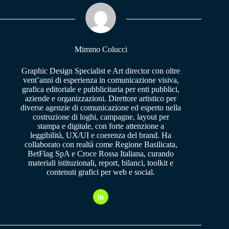
ok
A
a
pp
m
Mimmo Colucci
Graphic Design Specialist e Art director con oltre
vent’anni di esperienza in comunicazione visiva,
grafica editoriale e pubblicitaria per enti pubblici,
aziende e organizzazioni. Direttore artistico per
diverse agenzie di comunicazione ed esperto nella
costruzione di loghi, campagne, layout per
stampa e digitale, con forte attenzione a
leggibilità, UX/UI e coerenza del brand. Ha
collaborato con realtà come Regione Basilicata,
BetFlag SpA e Croce Rossa Italiana, curando
materiali istituzionali, report, bilanci, toolkit e
contenuti grafici per web e social.