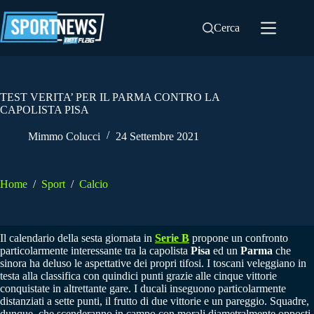
Salta
al
Cerca
contenuto
TEST VERITA’ PER IL PARMA CONTRO LA
CAPOLISTA PISA
Mimmo Colucci
24 Settembre 2021
Home
/
Sport
/
Calcio
Il calendario della sesta giornata in
Serie B
propone un confronto
particolarmente interessante tra la capolista
Pisa
ed un
Parma
che
sinora ha deluso le aspettative dei propri tifosi. I toscani veleggiano in
testa alla classifica con quindici punti grazie alle cinque vittorie
conquistate in altrettante gare. I ducali inseguono particolarmente
distanziati a sette punti, il frutto di due vittorie e un pareggio. Squadre,
dunque, che scenderanno in campo con morali diametralmente opposti