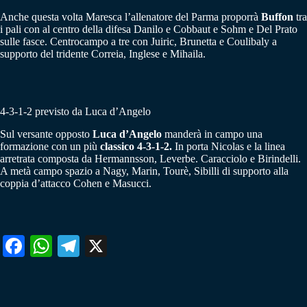
Anche questa volta Maresca l’allenatore del Parma proporrà
Buffon
tra
i pali con al centro della difesa Danilo e Cobbaut e Sohm e Del Prato
sulle fasce. Centrocampo a tre con Juiric, Brunetta e Coulibaly a
supporto del tridente Correia, Inglese e Mihaila.
4-3-1-2 previsto da Luca d’Angelo
Sul versante opposto
Luca d’Angelo
manderà in campo una
formazione con un più
classico 4-3-1-2.
In porta Nicolas e la linea
arretrata composta da Hermannsson, Leverbe. Caracciolo e Birindelli.
A metà campo spazio a Nagy, Marin, Tourè, Sibilli di supporto alla
coppia d’attacco Cohen e Masucci.
Fa
W
Te
X
ce
ha
le
bo
ts
gr