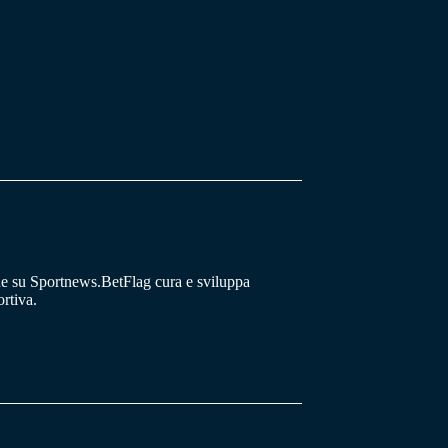
he su Sportnews.BetFlag cura e sviluppa
rtiva.