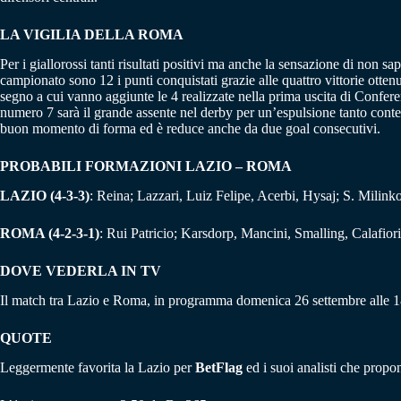
LA VIGILIA DELLA ROMA
Per i giallorossi tanti risultati positivi ma anche la sensazione di non s
campionato sono 12 i punti conquistati grazie alle quattro vittorie otte
segno a cui vanno aggiunte le 4 realizzate nella prima uscita di Confere
numero 7 sarà il grande assente nel derby per un’espulsione tanto contes
buon momento di forma ed è reduce anche da due goal consecutivi.
PROBABILI FORMAZIONI LAZIO – ROMA
LAZIO (4-3-3)
: Reina; Lazzari, Luiz Felipe, Acerbi, Hysaj; S. Milin
ROMA (4-2-3-1)
: Rui Patricio; Karsdorp, Mancini, Smalling, Calafio
DOVE VEDERLA IN TV
Il match tra Lazio e Roma, in programma domenica 26 settembre alle 
QUOTE
Leggermente favorita la Lazio per
BetFlag
ed i suoi analisti che propo