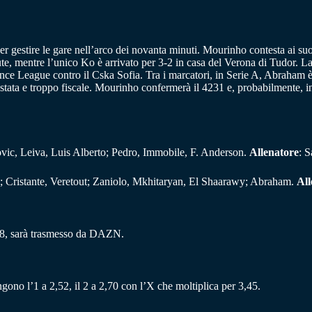
aper gestire le gare nell’arco dei novanta minuti. Mourinho contesta ai suo
nute, mentre l’unico Ko è arrivato per 3-2 in casa del Verona di Tudor. 
nce League contro il Cska Sofia. Tra i marcatori, in Serie A, Abraham è a
tata e troppo fiscale. Mourinho confermerà il 4231 e, probabilmente, inse
kovic, Leiva, Luis Alberto; Pedro, Immobile, F. Anderson.
Allenatore
: S
ri; Cristante, Veretout; Zaniolo, Mkhitaryan, El Shaarawy; Abraham.
All
18, sarà trasmesso da DAZN.
ngono l’1 a 2,52, il 2 a 2,70 con l’X che moltiplica per 3,45.