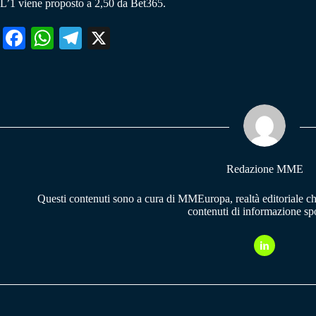
L’1 viene proposto a 2,50 da Bet365.
Fa
W
Te
X
ce
ha
le
bo
ts
gr
ok
A
a
pp
m
Redazione MME
Questi contenuti sono a cura di MMEuropa, realtà editoriale c
contenuti di informazione spo