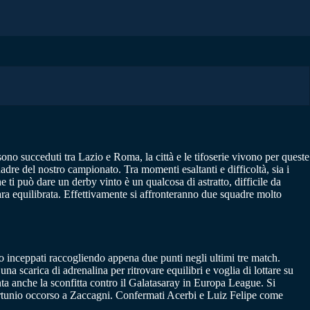
sono succeduti tra Lazio e Roma, la città e le tifoserie vivono per queste
adre del nostro campionato. Tra momenti esaltanti e difficoltà, sia i
he ti può dare un derby vinto è un qualcosa di astratto, difficile da
ra equilibrata. Effettivamente si affronteranno due squadre molto
no inceppati raccogliendo appena due punti negli ultimi tre match.
na scarica di adrenalina per ritrovare equilibri e voglia di lottare su
nta anche la sconfitta contro il Galatasaray in Europa League. Si
fortunio occorso a Zaccagni. Confermati Acerbi e Luiz Felipe come