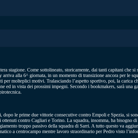
tera stagione. Come sottolineato, storicamente, dai tanti capitani che si 
y arriva alla 6^ giornata, in un momento di transizione ancora per le squ
ti per molteplici motivi. Tralasciando l’aspetto sportivo, poi, la carica c
ne ed in vista dei prossimi impegni. Secondo i bookmakers, sarà una ga
pirotecnica.
sti, dopo le prime due vittorie consecutive contro Empoli e Spezia, si so
ggi ottenuti contro Cagliari e Torino. La squadra, insomma, ha bisogno di u
eggiamento troppo passivo della squadra di Sarri. A tutto questo va aggiu
ismatico a centrocampo mentre lavoro straordinario per Pedro visto l’in