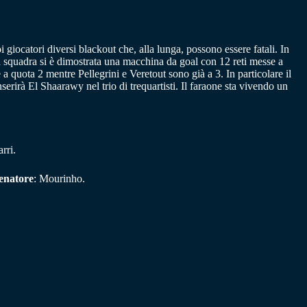
i giocatori diversi blackout che, alla lunga, possono essere fatali. In
La squadra si è dimostrata una macchina da goal con 12 reti messe a
 quota 2 mentre Pellegrini e Veretout sono già a 3. In particolare il
rirà El Shaarawy nel trio di trequartisti. Il faraone sta vivendo un
arri.
enatore
: Mourinho.