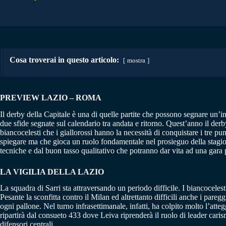
Cosa troverai in questo articolo:
mostra
PREVIEW LAZIO – ROMA
Il derby della Capitale è una di quelle partite che possono segnare un’in
due sfide segnate sul calendario tra andata e ritorno. Quest’anno il derb
biancocelesti che i giallorossi hanno la necessità di conquistare i tre pun
spiegare ma che gioca un ruolo fondamentale nel prosieguo della stagio
tecniche e dal buon tasso qualitativo che potranno dar vita ad una gara 
LA VIGILIA DELLA LAZIO
La squadra di Sarri sta attraversando un periodo difficile. I biancocele
Pesante la sconfitta contro il Milan ed altrettanto difficili anche i pare
ogni pallone. Nel turno infrasettimanale, infatti, ha colpito molto l’att
ripartirà dal consueto 433 dove Leiva riprenderà il ruolo di leader car
difensori centrali.