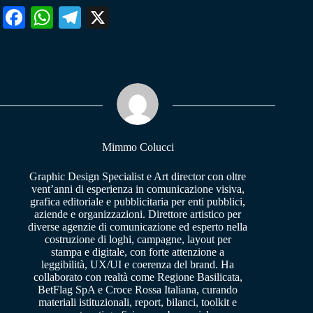
Fa
W
Te
X
ce
ha
le
bo
ts
gr
ok
A
a
pp
m
Mimmo Colucci
Graphic Design Specialist e Art director con oltre
vent’anni di esperienza in comunicazione visiva,
grafica editoriale e pubblicitaria per enti pubblici,
aziende e organizzazioni. Direttore artistico per
diverse agenzie di comunicazione ed esperto nella
costruzione di loghi, campagne, layout per
stampa e digitale, con forte attenzione a
leggibilità, UX/UI e coerenza del brand. Ha
collaborato con realtà come Regione Basilicata,
BetFlag SpA e Croce Rossa Italiana, curando
materiali istituzionali, report, bilanci, toolkit e