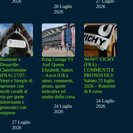
2026
27 Luglio
28 Luglio
2026
2026
Riunione a
King George VI
WoW!! VICHY
Deauville-
And Queen
(FRA) –
Clairefontaine
Elizabeth Stakes
COMMENTI E
(FRA) 27/07:
– Ascot (UK):
PRONOSTICI:
Siepi e Steeple di
attori, commenti,
Sabato 25 luglio
spessore con
prono, quote
2026 – Riunione
molti cavalli al
indicative ed
di 8 corse
via per quote
analisi della corsa
24 Luglio
interessanti e
24 Luglio
2026
pronostici con
2026
sorprese
27 Luglio
2026