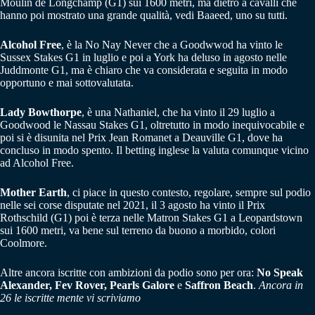
Moulin de Longchamp (G1) sui 1600 metri, ma dietro a cavalli che
hanno poi mostrato una grande qualità, vedi Baaeed, uno su tutti.
Alcohol Free
, è la No Nay Never che a Goodwwod ha vinto le
Sussex Stakes G1 in luglio e poi a York ha deluso in agosto nelle
Juddmonte G1, ma è chiaro che va considerata e seguita in modo
opportuno e mai sottovalutata.
Lady Bowthorpe
, è una Nathaniel, che ha vinto il 29 luglio a
Goodwood le Nassau Stakes G1, oltretutto in modo inequivocabile e
poi si è disunita nel Prix Jean Romanet a Deauville G1, dove ha
concluso in modo spento. Il betting inglese la valuta comunque vicino
ad Alcohol Free.
Mother Earth
, ci piace in questo contesto, regolare, sempre sul podio
nelle sei corse disputate nel 2021, il 3 agosto ha vinto il Prix
Rothschild (G1) poi è terza nelle Matron Stakes G1 a Leopardstown
sui 1600 metri, va bene sul terreno da buono a morbido, colori
Coolmore.
Altre ancora iscritte con ambizioni da podio sono per ora:
No Speak
Alexander, Fev Rover, Pearls Galore
e
Saffron Beach
.
Ancora in
26 le iscritte mente vi scriviamo