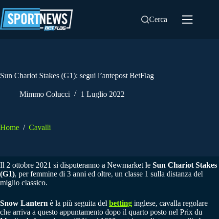
Salta
al
Cerca
contenuto
Sun Chariot Stakes (G1): segui l’antepost BetFlag
Mimmo Colucci
1 Luglio 2022
Home
/
Cavalli
Il 2 ottobre 2021 si disputeranno a Newmarket le
Sun Chariot Stakes
(G1)
, per femmine di 3 anni ed oltre, un classe 1 sulla distanza del
miglio classico.
Snow Lantern
è la più seguita del
betting
inglese, cavalla regolare
che arriva a questo appuntamento dopo il quarto posto nel Prix du