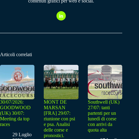
contenuti grafici per web e social.
Articoli correlati
30/07/2026:
MONT DE
Southwell (UK)
GOODWOOD
MARSAN
27/07: tanti
(UK) 30/07:
[FRA] 29/07:
partenti per un
Meeting da top
riunione con psi
lunedì di corse
races
e psa. Analisi
con arrivi da
delle corse e
quota alta
29 Luglio
pronostici.