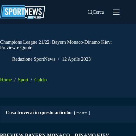
Salta
al
Cerca
contenuto
Champions League 21/22, Bayern Monaco-Dinamo Kiev:
Preview e Quote
Redazione SportNews
12 Aprile 2023
Home
/
Sport
/
Calcio
Cosa troverai in questo articolo:
mostra
PREVIEW BAYERN MONACO – DINAMO KIEV