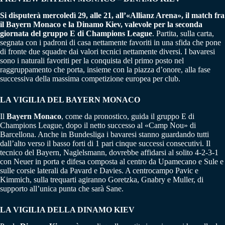
Si disputerà mercoledì 29, alle 21, all’«Allianz Arena», il match fra
il Bayern Monaco e la Dinamo Kiev, valevole per la seconda
giornata del gruppo E di Champions League
. Partita, sulla carta,
segnata con i padroni di casa nettamente favoriti in una sfida che pone
di fronte due squadre dai valori tecnici nettamente diversi. I bavaresi
sono i naturali favoriti per la conquista del primo posto nel
raggruppamento che porta, insieme con la piazza d’onore, alla fase
successiva della massima competizione europea per club.
LA VIGILIA DEL BAYERN MONACO
Il
Bayern Monaco
, come da pronostico, guida il gruppo E di
Champions League, dopo il netto successo al «Camp Nou» di
Barcellona. Anche in Bundesliga i bavaresi stanno guardando tutti
dall’alto verso il basso forti di 1 pari cinque successi consecutivi. Il
tecnico del Bayern, Naglelsmann, dovrebbe affidarsi al solito 4-2-3-1
con Neuer in porta e difesa composta al centro da Upamecano e Sule e
sulle corsie laterali da Pavard e Davies. A centrocampo Pavic e
Kimmich, sulla trequarti agiranno Goretzka, Gnabry e Muller, di
supporto all’unica punta che sarà Sane.
LA VIGILIA DELLA DINAMO KIEV