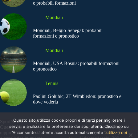
e probabili formazioni
Mondiali
Mondiali, Belgio-Senegal: probabili
formazioni e pronostico
Mondiali
Mondiali, USA Bosnia: probabili formazioni
e pronostico
Tennis
Paolini Golubic, 2T Wimbledon: pronostico e
dove vederla
Questo sito utilizza cookie propri e di terzi per migliorare i
SportNews.BetFlag -
Copyright © 2025
servizi e analizzare le preferenze dei suoi utenti. Cliccando su
Questo sito non
SportNews BetFlag
"Acconsento" l'utente accetta automaticamente
l'utilizzo dei
rappresenta una testata
Sede Legale: Via degli