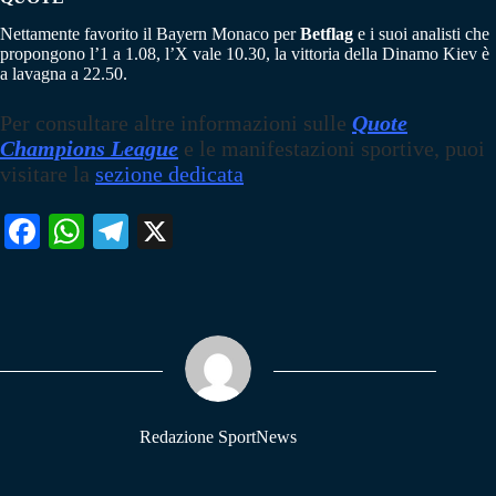
Nettamente favorito il Bayern Monaco per
Betflag
e i suoi analisti che
propongono l’1 a 1.08, l’X vale 10.30, la vittoria della Dinamo Kiev è
a lavagna a 22.50.
Per consultare altre informazioni sulle
Quote
Champions League
e le manifestazioni sportive, puoi
visitare la
sezione dedicata
Fa
W
Te
X
ce
ha
le
bo
ts
gr
ok
A
a
pp
m
Redazione SportNews