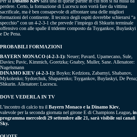
Per la
Dinamo Kiev
sarà una di quelle partite in cui non si ha nulla da
perdere. Certo, la formazione di Lucescu non vorrà fare da vittima
sacrificale, ma è ben consapevole di affrontare una delle migliori
formazioni del continente. Il tecnico degli ospiti dovrebbe schierarsi “a
specchio” con un 4-2-3-1 che prevede l’impiego di Shkurin terminale
offensivo con alle spalle il tridente composto da Tsygankov, Buylaskyi
e De Pena.
PROBABILI FORMAZIONI
BAYERN MONACO (4-2-3-1):
Neuer; Pavard, Upamecano, Sule,
Davies; Pavic, Kimmich, Goretzka; Gnabry, Muller, Sane. Allenatore:
Nagelsmann
DINAMO KIEV (4-2-3-1):
Boyko; Kedziora, Zabarnyi, Shabanov,
Mykolenko; Sydorchuk, Shaparenko; Tsygankov, Buylaskyi, De Pena;
Shkurin. Allenatore: Lucescu.
DOVE VEDERLA IN TV
L’incontro di calcio tra il
Bayern Monaco e la Dinamo Kiev
,
valevole per la seconda giornata nel girone E di Champions League
, in
programma mercoledì 29 settembre alle 21, sarà visibile sui canali
Sky.
QUOTE