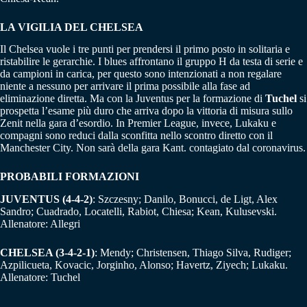
LA VIGILIA DEL CHELSEA
Il Chelsea vuole i tre punti per prendersi il primo posto in solitaria e
ristabilire le gerarchie. I blues affrontano il gruppo H da testa di serie e
da campioni in carica, per questo sono intenzionati a non regalare
niente a nessuno per arrivare il prima possibile alla fase ad
eliminazione diretta. Ma con la Juventus per la formazione di
Tuchel
si
prospetta l’esame più duro che arriva dopo la vittoria di misura sullo
Zenit nella gara d’esordio. In Premier League, invece, Lukaku e
compagni sono reduci dalla sconfitta nello scontro diretto con il
Manchester City. Non sarà della gara Kant. contagiato dal coronavirus.
PROBABILI FORMAZIONI
JUVENTUS (4-4-2)
: Szczesny; Danilo, Bonucci, de Ligt, Alex
Sandro; Cuadrado, Locatelli, Rabiot, Chiesa; Kean, Kulusevski.
Allenatore: Allegri
CHELSEA (3-4-2-1)
: Mendy; Christensen, Thiago Silva, Rudiger;
Azpilicueta, Kovacic, Jorginho, Alonso; Havertz, Ziyech; Lukaku.
Allenatore: Tuchel