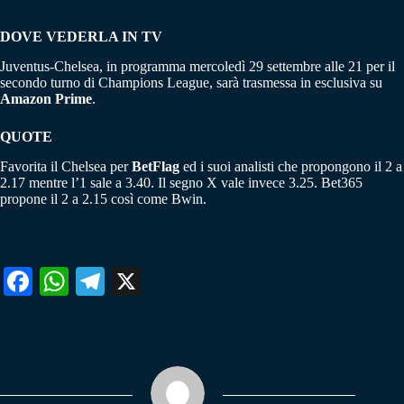
DOVE VEDERLA IN TV
Juventus-Chelsea, in programma mercoledì 29 settembre alle 21 per il
secondo turno di Champions League, sarà trasmessa in esclusiva su
Amazon Prime
.
QUOTE
Favorita il Chelsea per
BetFlag
ed i suoi analisti che propongono il 2 a
2.17 mentre l’1 sale a 3.40. Il segno X vale invece 3.25. Bet365
propone il 2 a 2.15 così come Bwin.
Fa
W
Te
X
ce
ha
le
bo
ts
gr
ok
A
a
pp
m