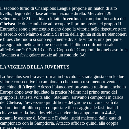
Il secondo turno di Champions League propone un match di alto
livello, degno della fase ad eliminazione diretta. Mercoledì 29
settembre alle 21 si sfidano infatti
Juventus
e i campioni in carica del
Chelsea
, le due candidate ad occupare il primo posto nel gruppo H.
Entrambe sono a punteggio pieno dopo la vittoria nelle rispettive gare
d’esordio con Malmo e Zenit. Si tratta della quinta sfida tra bianconeri
e blues che finora si sono equamente divisi le vittorie, una per parte,
pareggiando nelle altre due occasioni. L’ultimo confronto risale
all’edizione 2012-2013 dell’ex Coppa dei Campioni, in quel caso fu la
Juventus a festeggiare grazie ad un rotondo 3-0.
LA VIGILIA DELLA JUVENTUS
La Juventus sembra aver ormai imboccato la strada giusta con le due
vittorie consecutive in campionato che hanno reso meno rovente la
panchina di
Allegri
. Adesso i bianconeri provano a replicare anche in
Europa dopo aver liquidato la pratica Malmo nel primo turno del
gruppo H. Questa volta allo “Stadium” arrivano i campioni in carica
del Chelsea, l’avversario più difficile del girone con cui ci sarà da
lottare fino all’ultimo per conquistare il passaggio alle fasi finali. In
chiave tattica la Juve dovrebbe scendere in campo con un 4-4-2,
pesanti le assenze di Morata e Dybala, usciti malconci dalla gara di
campionato con la Sampdoria. Attacco affidato quindi alla coppia
Chiesa-Kean.