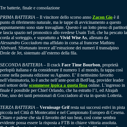
Tre batterie, finale e consolazione
PRIMA BATTERIA
– Il vincitore dello scorso anno
Zacon Gio
è il
punto di riferimento naturale, ma le tappe di avvicinamento a questo
appuntamento sono state travagliate. Questo è un lotto pieno di partitori
e lascia spazio nel pronostico allo svedese Usain Toll, che ha pescato la
corda al sorteggio, e soprattutto a
Vivid Wise As
, allenato da
Alessandro Gocciadoro
ma affidato in corsa al francese Mathieu
Abrivard. Sfortunato invece all’estrazione dei numeri il transalpino
Drole de Jet, sistemato all’esterno della fila.
SECONDA BATTERIA
– Il crack
Face Time Bourbon
, proprietà
perlopiù italiana e da considerare il numero 1 al mondo, fa tappa così
come nella passata edizione su Agnano. E’ il nettissimo favorito
nell’eliminatoria, lo è anche nell’ante-post di BetFlag, provider leader
nel settore delle
scommesse ippica a quota fissa
online. L’ingresso in
finale è possibile per Chief Orlando, che ha estratto l’1, ed Alrajah
One, uno dei tanti pensionari di Gocciadoro al via in questo Lotteria.
TERZA BATTERIA
–
Vernissage Grif
resta sui successi estivi in pista
piccola nel Città di Montecatini e nel Campionato Europeo di Cesena.
Chiaro e palese che sia il favorito del suo heat, così come sembra
evidente possa essere la risposta a FTB in chiave vittoria assoluta.