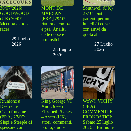
30/07/2026:
MONT DE
Southwell (UK)
GOODWOOD
MARSAN
27/07: tanti
(UK) 30/07:
[FRA] 29/07:
partenti per un
Meeting da top
riunione con psi
lunedì di corse
races
e psa. Analisi
con arrivi da
delle corse e
quota alta
29 Luglio
pronostici.
2026
27 Luglio
28 Luglio
2026
2026
Riunione a
King George VI
WoW!! VICHY
Deauville-
And Queen
(FRA) –
Clairefontaine
Elizabeth Stakes
COMMENTI E
(FRA) 27/07:
– Ascot (UK):
PRONOSTICI:
Siepi e Steeple di
attori, commenti,
Sabato 25 luglio
spessore con
prono, quote
2026 – Riunione