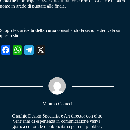
Cokstile
il principale avversario, il francese Fric du Chene è un altro
nome in grado di puntare alla finale.
Scopri le
curiosità della corsa
consultando la sezione dedicata su
questo sito.
Fa
W
Te
X
ce
ha
le
bo
ts
gr
ok
A
a
pp
m
Mimmo Colucci
Graphic Design Specialist e Art director con oltre
vent’anni di esperienza in comunicazione visiva,
grafica editoriale e pubblicitaria per enti pubblici,