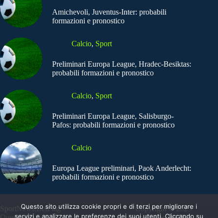
Amichevoli, Juventus-Inter: probabili
formazioni e pronostico
Calcio
,
Sport
Preliminari Europa League, Hradec-Besiktas:
probabili formazioni e pronostico
Calcio
,
Sport
Preliminari Europa League, Salisburgo-
Pafos: probabili formazioni e pronostico
Calcio
Europa League preliminari, Paok Anderlecht:
probabili formazioni e pronostico
Questo sito utilizza cookie propri e di terzi per migliorare i
SportNews.BetFlag -
Copyright © 2025
servizi e analizzare le preferenze dei suoi utenti. Cliccando su
Questo sito non
SportNews BetFlag