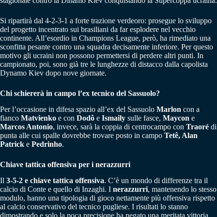
stagionale contro la Dinamo Kiev conquistando la Supercoppa ucraina.
Si ripartirà dal 4-2-3-1 a forte trazione verdeoro: prosegue lo sviluppo
del progetto incentrato sui brasiliani da far esplodere nel vecchio
continente. All’esordio in Champions League, però, ha rimediato una
sconfitta pesante contro una squadra decisamente inferiore. Per questo
motivo gli ucraini non possono permettersi di perdere altri punti. In
campionato, poi, sono già tre le lunghezze di distacco dalla capolista
Dynamo Kiev dopo nove giornate.
Chi schiererà in campo l’ex tecnico del Sassuolo?
Per l’occasione in difesa spazio all’ex del Sassuolo
Marlon
con a
fianco
Matvienko
e con
Dodô
e
Ismaily
sulle fasce,
Maycon
e
Marcos Antonio
, invece, sarà la coppia di centrocampo con
Traoré
di
punta alle cui spalle dovrebbe trovare posto in campo
Tetê, Alan
Patrick
e
Pedrinho
.
Chiave tattica offensiva per i nerazzurri
Il
3-5-2 e chiave tattica offensiva
. C’è un mondo di differenze tra il
calcio di Conte e quello di Inzaghi. I
nerazzurri
, mantenendo lo stesso
modulo, hanno una tipologia di gioco nettamente più offensiva rispetto
al calcio conservativo del tecnico pugliese. I risultati lo stanno
dimostrando e solo la poca precisione ha negato una meritata vittoria