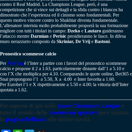
contro il Real Madrid. La Champions League, però, è una
competizione che si vince sui dettagli e la sfida contro i blancos ha
dimostrato che l’esperienza ed il cinismo sono fondamentali. Per
questo motivo vincere contro lo Shakhtar diventa fondamentale.
L’allenatore interista molto probabilmente proporrà la sua formazione
migliore con tutti i titolari in campo:
Dzeko
e
Lautaro
guideranno
l’attacco mentre
Darmian
e
Perisic
presidieranno le fasce. In difesa
muro nerazzurro composto da
Skriniar, De Vrij
e
Bastoni
.
Pronostico scommesse calcio
Per
BetFlag
è l’Inter a partire con i favori del pronostico scommesse
calcio e propone il 2 a 1.63, particolarmente distante dall’1 a 5.10 e
con l’X che moltiplica per 4.10. Comparando le quote online, Bet365 e
Snai propongono l’1 a 5.50, X a 4.00 e Inter favorita a 1.60.
Per Eurobet l’1 e X rispettivamente a 5.50 e 4.00; la vittoria dell’Inter
quotata a 1.62.
Per saperne di più sulle
quote Champions League
e
tutto il mondo delle
scommesse sportive
puoi visitare
la
pagina dedicata
alle ultime novità.