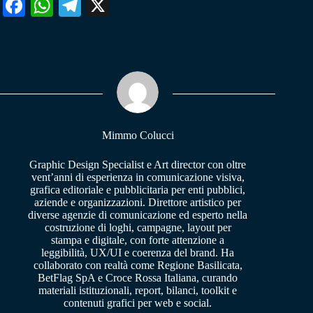
Fa
W
Te
X
ce
ha
le
bo
ts
gr
ok
A
a
pp
m
Mimmo Colucci
Graphic Design Specialist e Art director con oltre
vent’anni di esperienza in comunicazione visiva,
grafica editoriale e pubblicitaria per enti pubblici,
aziende e organizzazioni. Direttore artistico per
diverse agenzie di comunicazione ed esperto nella
costruzione di loghi, campagne, layout per
stampa e digitale, con forte attenzione a
leggibilità, UX/UI e coerenza del brand. Ha
collaborato con realtà come Regione Basilicata,
BetFlag SpA e Croce Rossa Italiana, curando
materiali istituzionali, report, bilanci, toolkit e
contenuti grafici per web e social.