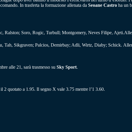
l comando. In trasferta la formazione allenata da
Seoane Castro
ha un b
ovic, Ralston; Soro, Rogic, Turbull; Montgomery, Neves Filipe, Ajeti.Al
 Tah, Sikgraven; Palcios, Demirbay; Adli, Wirtz, Diaby; Schick. All
bre alle 21, sarà trasmesso su
Sky Sport
.
il 2 quotato a 1.95. Il segno X vale 3.75 mentre l’1 3.60.