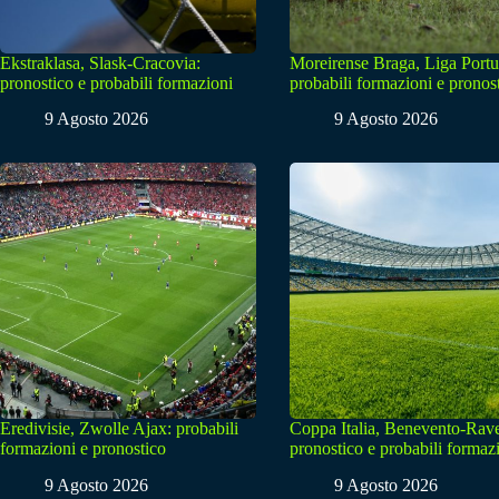
Ekstraklasa, Slask-Cracovia:
Moreirense Braga, Liga Portu
pronostico e probabili formazioni
probabili formazioni e pronos
9 Agosto 2026
9 Agosto 2026
Eredivisie, Zwolle Ajax: probabili
Coppa Italia, Benevento-Rav
formazioni e pronostico
pronostico e probabili formaz
9 Agosto 2026
9 Agosto 2026