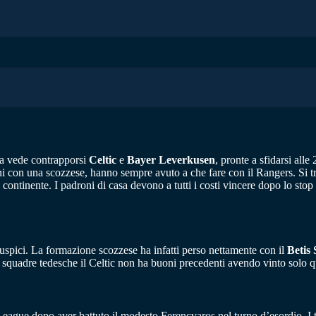
ta vede contrapporsi
Celtic
e
Bayer Leverkusen
, pronte a sfidarsi alle
ni con una scozzese, hanno sempre avuto a che fare con il Rangers. Si tr
ontinente. I padroni di casa devono a tutti i costi vincere dopo lo stop
auspici. La formazione scozzese ha infatti perso nettamente con il
Betis 
e squadre tedesche il Celtic non ha buoni precedenti avendo vinto solo qua
gue dopo aver battuto il modesto Ferencvaros nel turno d’esordio. I tede