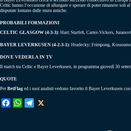
Celtic hanno l’occasione di allungare e sperare di poter rimanere soli a
disputate lontano dalle mura amiche.
PROBABILI FORMAZIONI
CELTIC GLASGOW (4-3-3)
: Hart; Starfelt, Carter-Vickers, Juran
BAYER LEVERKUSEN (4-2-3-1)
: Hradecky; Frimpong, Kossounou,
DOVE VEDERLA IN TV
Il match tra Celtic e Bayer Leverkusen, in programma giovedì 30 settem
QUOTE
Per
BetFlag
ed i suoi analisti vedono favorito il Bayer Leverkusen con 
Fa
W
Te
X
ce
ha
le
bo
ts
gr
ok
A
a