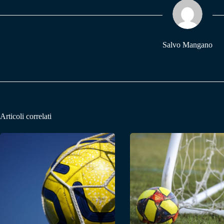
pp
m
Salvo Mangano
Articoli correlati