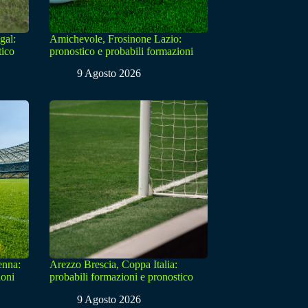
gal:
Amichevole, Frosinone Lazio:
tico
pronostico e probabili formazioni
9 Agosto 2026
enna:
Arezzo Brescia, Coppa Italia:
ioni
probabili formazioni e pronostico
9 Agosto 2026