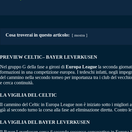
Cosa troverai in questo articolo:
mostra
PREVIEW CELTIC– BAYER LEVERKUSEN
Nel gruppo G della fase a gironi di
Europa League
la seconda giorna
formazioni in una competizione europea. I tedeschi infatti, negli impeg
del cammino nella secondo torneo per importanza tra i club del vecchio c
e cerca continuità.
LA VIGILIA DEL CELTIC
Il cammino del Celtic in Europa League non è iniziato sotto i migliori 
già al secondo turno la corsa alla fase ad eliminazione diretta. Contro l
LA VIGILIA DEL BAYER LEVERKUSEN
Il Bayer Leverkusen cerca il secondo successo consecutivo in Europa Lea