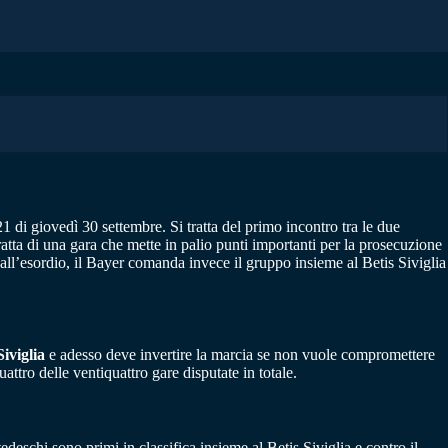
 21 di giovedì 30 settembre. Si tratta del primo incontro tra le due
atta di una gara che mette in palio punti importanti per la prosecuzione
 all’esordio, il Bayer comanda invece il gruppo insieme al Betis Siviglia
Siviglia
e adesso deve invertire la marcia se non vuole compromettere
ttro delle ventiquattro gare disputate in totale.
schi sono primi in classifica insieme al Betis Siviglia e contro il