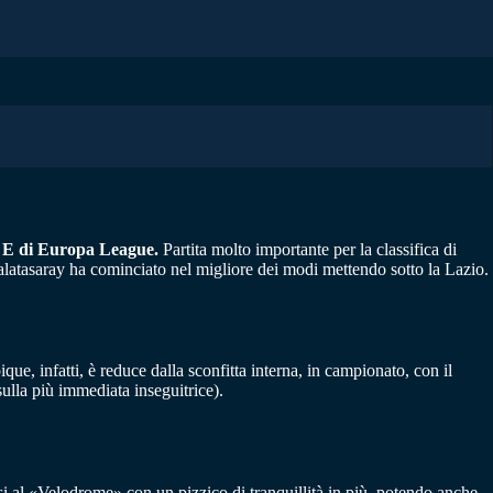
po E di Europa League.
Partita molto importante per la classifica di
Galatasaray ha cominciato nel migliore dei modi mettendo sotto la Lazio.
que, infatti, è reduce dalla sconfitta interna, in campionato, con il
ulla più immediata inseguitrice).
si al «Velodrome» con un pizzico di tranquillità in più, potendo anche