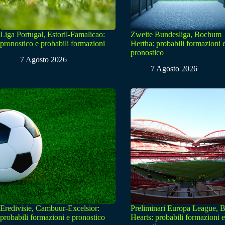
Liga Portugal, Estoril-Famalicao:
Zweite Bundesliga, Bochum
pronostico e probabili formazioni
Hertha: probabili formazioni 
pronostico
7 Agosto 2026
7 Agosto 2026
Eredivisie, Cambuur-Excelsior:
Preliminari Europa League, B
probabili formazioni e pronostico
Hearts: probabili formazioni e