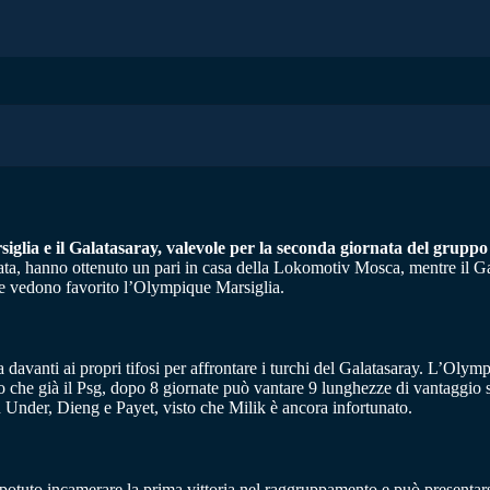
arsiglia e il Galatasaray, valevole per la seconda giornata del grup
ornata, hanno ottenuto un pari in casa della Lokomotiv Mosca, mentre il 
he vedono favorito l’Olympique Marsiglia.
 davanti ai propri tifosi per affrontare i turchi del Galatasaray. L’Olympi
do che già il Psg, dopo 8 giornate può vantare 9 lunghezze di vantaggio s
 Under, Dieng e Payet, visto che Milik è ancora infortunato.
a potuto incamerare la prima vittoria nel raggruppamento e può presentar