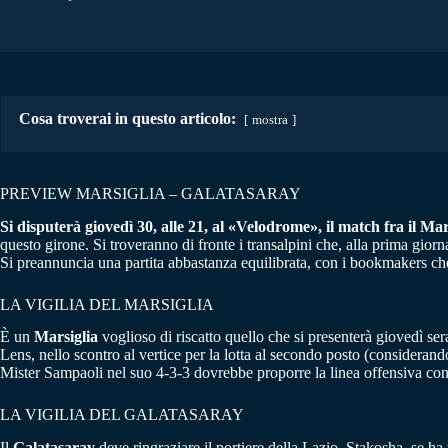
Cosa troverai in questo articolo:
mostra
PREVIEW MARSIGLIA – GALATASARAY
Si disputerà giovedì 30, alle 21, al «Velodrome», il match fra il M
questo girone. Si troveranno di fronte i transalpini che, alla prima gi
Si preannuncia una partita abbastanza equilibrata, con i bookmakers c
LA VIGILIA DEL MARSIGLIA
È un
Marsiglia
voglioso di riscatto quello che si presenterà giovedì sera
Lens, nello scontro al vertice per la lotta al secondo posto (consideran
Mister Sampaoli nel suo 4-3-3 dovrebbe proporre la linea offensiva con
LA VIGILIA DEL GALATASARAY
Il
Galatasaray
deve ringraziare il portiere della Lazio, Stakosha, se h