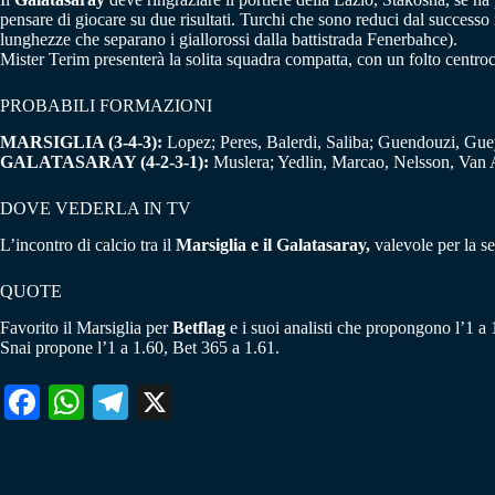
pensare di giocare su due risultati. Turchi che sono reduci dal successo
lunghezze che separano i giallorossi dalla battistrada Fenerbahce).
Mister Terim presenterà la solita squadra compatta, con un folto centr
PROBABILI FORMAZIONI
MARSIGLIA (3-4-3):
Lopez; Peres, Balerdi, Saliba; Guendouzi, Gue
GALATASARAY (4-2-3-1):
Muslera; Yedlin, Marcao, Nelsson, Van A
DOVE VEDERLA IN TV
L’incontro di calcio tra il
Marsiglia e il Galatasaray,
valevole per la s
QUOTE
Favorito il Marsiglia per
Betflag
e i suoi analisti che propongono l’1 a 1
Snai propone l’1 a 1.60, Bet 365 a 1.61.
Fa
W
Te
X
ce
ha
le
bo
ts
gr