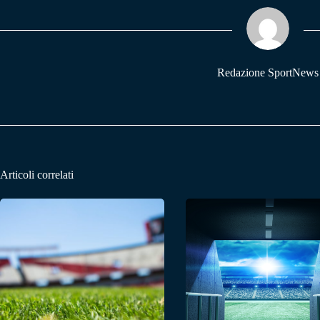
ok
A
a
pp
m
Redazione SportNews
Articoli correlati