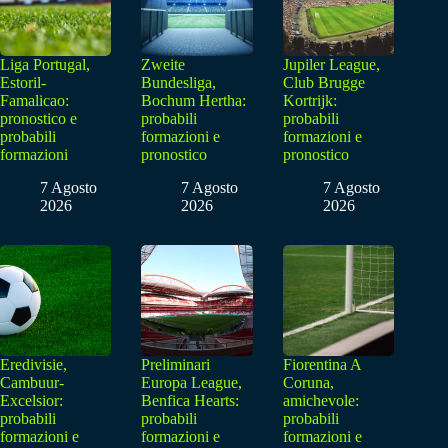
Liga Portugal,
Zweite
Jupiler League,
Estoril-
Bundesliga,
Club Brugge
Famalicao:
Bochum Hertha:
Kortrijk:
pronostico e
probabili
probabili
probabili
formazioni e
formazioni e
formazioni
pronostico
pronostico
7 Agosto
7 Agosto
7 Agosto
2026
2026
2026
Eredivisie,
Preliminari
Fiorentina A
Cambuur-
Europa League,
Coruna,
Excelsior:
Benfica Hearts:
amichevole:
probabili
probabili
probabili
formazioni e
formazioni e
formazioni e