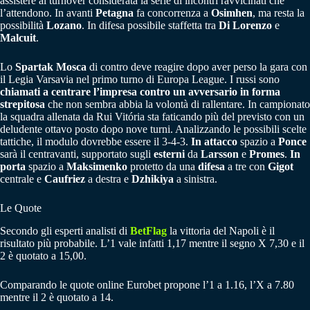
assistere al turnover considerata la serie di incontri ravvicinati che
l’attendono. In avanti
Petagna
fa concorrenza a
Osimhen
, ma resta la
possibilità
Lozano
. In difesa possibile staffetta tra
Di Lorenzo
e
Malcuit
.
Lo
Spartak Mosca
di contro deve reagire dopo aver perso la gara con
il Legia Varsavia nel primo turno di Europa League. I russi sono
chiamati a centrare l’impresa contro un avversario in forma
strepitosa
che non sembra abbia la volontà di rallentare. In campionato
la squadra allenata da Rui Vitória sta faticando più del previsto con un
deludente ottavo posto dopo nove turni. Analizzando le possibili scelte
tattiche, il modulo dovrebbe essere il 3-4-3.
In attacco
spazio a
Ponce
sarà il centravanti, supportato sugli
esterni
da
Larsson
e
Promes
.
In
porta
spazio a
Maksimenko
protetto da una
difesa
a tre con
Gigot
centrale e
Caufriez
a destra e
Dzhikiya
a sinistra.
Le Quote
Secondo gli esperti analisti di
BetFlag
la vittoria del Napoli è il
risultato più probabile. L’1 vale infatti 1,17 mentre il segno X 7,30 e il
2 è quotato a 15,00.
Comparando le quote online Eurobet propone l’1 a 1.16, l’X a 7.80
mentre il 2 è quotato a 14.