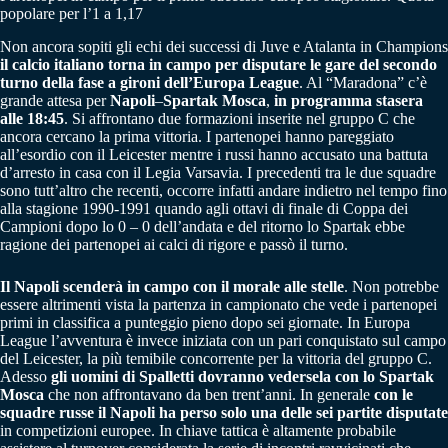
popolare per l’1 a 1,17
Non ancora sopiti gli echi dei successi di Juve e Atalanta in Champions
il calcio italiano torna in campo per disputare le gare del secondo
turno della fase a gironi dell’Europa League
. Al “Maradona” c’è
grande attesa per
Napoli
–
Spartak Mosca
,
in programma stasera
alle 18:45
. Si affrontano due formazioni inserite nel gruppo C che
ancora cercano la prima vittoria. I partenopei hanno pareggiato
all’esordio con il Leicester mentre i russi hanno accusato una battuta
d’arresto in casa con il Legia Varsavia. I precedenti tra le due squadre
sono tutt’altro che recenti, occorre infatti andare indietro nel tempo fino
alla stagione 1990-1991 quando agli ottavi di finale di Coppa dei
Campioni dopo lo 0 – 0 dell’andata e del ritorno lo Spartak ebbe
ragione dei partenopei ai calci di rigore e passò il turno.
Il Napoli scenderà in campo con il morale alle stelle
. Non potrebbe
essere altrimenti vista la partenza in campionato che vede i partenopei
primi in classifica a punteggio pieno dopo sei giornate. In Europa
League l’avventura è invece iniziata con un pari conquistato sul campo
del Leicester, la più temibile concorrente per la vittoria del gruppo C.
Adesso
gli uomini di Spalletti
dovranno vedersela con lo Spartak
Mosca
che non affrontavano da ben trent’anni. In generale
con le
squadre russe il Napoli ha perso solo una delle sei partite disputate
in competizioni europee. In chiave tattica è altamente probabile