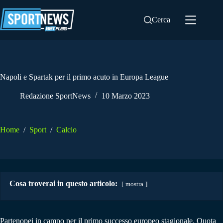
Salta
al
Cerca
contenuto
Napoli e Spartak per il primo acuto in Europa League
Redazione SportNews
10 Marzo 2023
Home
/
Sport
/
Calcio
Cosa troverai in questo articolo:
mostra
Partenopei in campo per il primo successo europeo stagionale. Quota