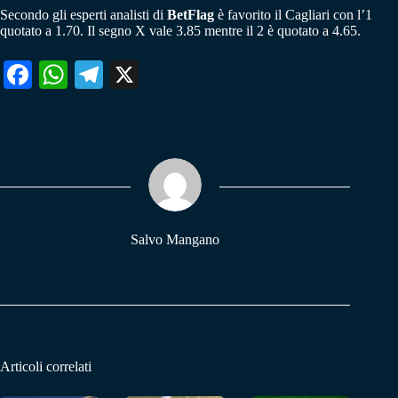
Secondo gli esperti analisti di
BetFlag
è favorito il Cagliari con l’1
quotato a 1.70. Il segno X vale 3.85 mentre il 2 è quotato a 4.65.
Fa
W
Te
X
ce
ha
le
bo
ts
gr
ok
A
a
pp
m
Salvo Mangano
Articoli correlati