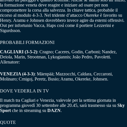
la formazione veneta deve reagire e iniziare ad osare per non
compromettere la corsa alla salvezza. In chiave tattica, probabile il
ricorso al modulo 4-3-3. Nel tridente d’attacco Okereke è favorito su
Henry. Aramu e Johnsen dovrebbero invece agire da esterni offensivi.
Out per infortunio Vacca, Haps così come il portiere Lezzerini e
Sigurdsson.
PROBABILI FORMAZIONI
CAGLIARI (3-5-2)
: Cragno; Caceres, Godin, Carboni; Nandez,
Deiola, Marin, Strootman, Lykogiannis; João Pedro, Pavoletti.
Allenatore:
VENEZIA (4-3-3)
: Mäenpää; Mazzocchi, Caldara, Ceccaroni,
Molinaro; Crnigoj, Peretz, Busio; Aramu, Okereke, Johnsen.
DOVE VEDERLA IN TV
Il match tra Cagliari e Venezia, valevole per la settima giornata in
programma giovedì 30 settembre alle 20.45, sarà trasmesso sia su
Sky
Sport
che in streaming su
DAZN
.
QUOTE