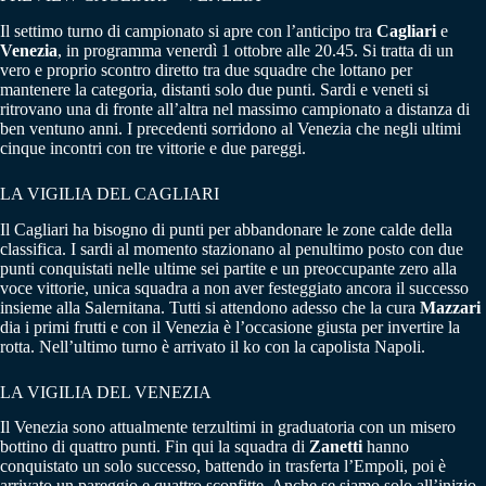
Il settimo turno di campionato si apre con l’anticipo tra
Cagliari
e
Venezia
, in programma venerdì 1 ottobre alle 20.45. Si tratta di un
vero e proprio scontro diretto tra due squadre che lottano per
mantenere la categoria, distanti solo due punti. Sardi e veneti si
ritrovano una di fronte all’altra nel massimo campionato a distanza di
ben ventuno anni. I precedenti sorridono al Venezia che negli ultimi
cinque incontri con tre vittorie e due pareggi.
LA VIGILIA DEL CAGLIARI
Il Cagliari ha bisogno di punti per abbandonare le zone calde della
classifica. I sardi al momento stazionano al penultimo posto con due
punti conquistati nelle ultime sei partite e un preoccupante zero alla
voce vittorie, unica squadra a non aver festeggiato ancora il successo
insieme alla Salernitana. Tutti si attendono adesso che la cura
Mazzari
dia i primi frutti e con il Venezia è l’occasione giusta per invertire la
rotta. Nell’ultimo turno è arrivato il ko con la capolista Napoli.
LA VIGILIA DEL VENEZIA
Il Venezia sono attualmente terzultimi in graduatoria con un misero
bottino di quattro punti. Fin qui la squadra di
Zanetti
hanno
conquistato un solo successo, battendo in trasferta l’Empoli, poi è
arrivato un pareggio e quattro sconfitte. Anche se siamo solo all’inizio,