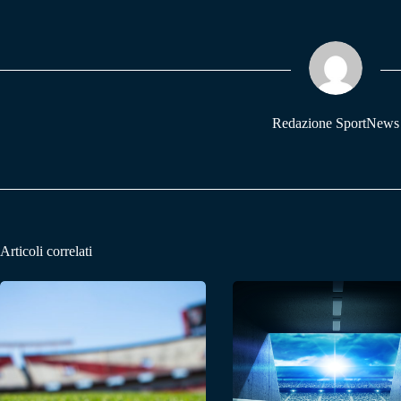
bo
ts
gr
ok
A
a
pp
m
Redazione SportNews
Articoli correlati