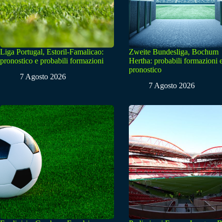
Liga Portugal, Estoril-Famalicao:
Zweite Bundesliga, Bochum
pronostico e probabili formazioni
Hertha: probabili formazioni 
pronostico
7 Agosto 2026
7 Agosto 2026