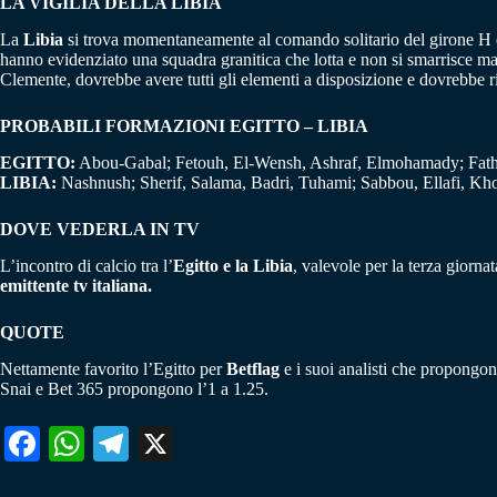
LA VIGILIA DELLA LIBIA
La
Libia
si trova momentaneamente al comando solitario del girone H di
hanno evidenziato una squadra granitica che lotta e non si smarrisce mai.
Clemente, dovrebbe avere tutti gli elementi a disposizione e dovrebbe rip
PROBABILI FORMAZIONI EGITTO – LIBIA
EGITTO:
Abou-Gabal; Fetouh, El-Wensh, Ashraf, Elmohamady; Fath
LIBIA:
Nashnush; Sherif, Salama, Badri, Tuhami; Sabbou, Ellafi, Kho
DOVE VEDERLA IN TV
L’incontro di calcio tra l’
Egitto e la Libia
, valevole per la terza giorna
emittente tv italiana.
QUOTE
Nettamente favorito l’Egitto per
Betflag
e i suoi analisti che propongono
Snai e Bet 365 propongono l’1 a 1.25.
Fa
W
Te
X
ce
ha
le