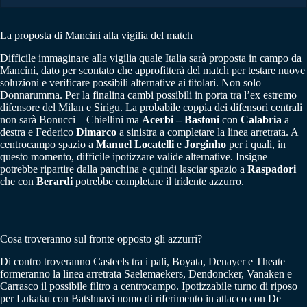
La proposta di Mancini alla vigilia del match
Difficile immaginare alla vigilia quale Italia sarà proposta in campo da
Mancini, dato per scontato che approfitterà del match per testare nuove
soluzioni e verificare possibili alternative ai titolari. Non solo
Donnarumma. Per la finalina cambi possibili in porta tra l’ex estremo
difensore del Milan e Sirigu. La probabile coppia dei difensori centrali
non sarà Bonucci – Chiellini ma
Acerbi – Bastoni
con
Calabria
a
destra e Federico
Dimarco
a sinistra a completare la linea arretrata. A
centrocampo spazio a
Manuel Locatelli
e
Jorginho
per i quali, in
questo momento, difficile ipotizzare valide alternative. Insigne
potrebbe ripartire dalla panchina e quindi lasciar spazio a
Raspadori
che con
Berardi
potrebbe completare il tridente azzurro.
Cosa troveranno sul fronte opposto gli azzurri?
Di contro troveranno Casteels tra i pali, Boyata, Denayer e Theate
formeranno la linea arretrata Saelemaekers, Dendoncker, Vanaken e
Carrasco il possibile filtro a centrocampo. Ipotizzabile turno di riposo
per Lukaku con Batshuavi uomo di riferimento in attacco con De