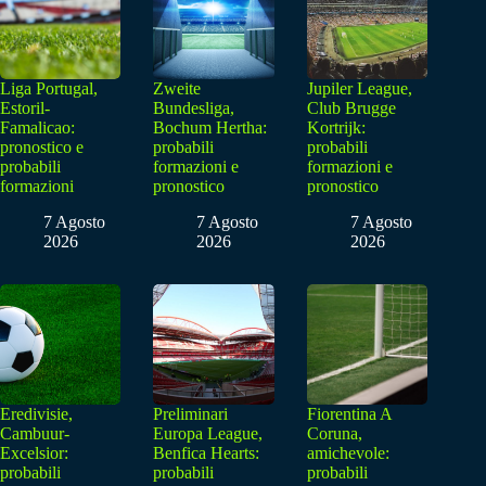
Liga Portugal,
Zweite
Jupiler League,
Estoril-
Bundesliga,
Club Brugge
Famalicao:
Bochum Hertha:
Kortrijk:
pronostico e
probabili
probabili
probabili
formazioni e
formazioni e
formazioni
pronostico
pronostico
7 Agosto
7 Agosto
7 Agosto
2026
2026
2026
Eredivisie,
Preliminari
Fiorentina A
Cambuur-
Europa League,
Coruna,
Excelsior:
Benfica Hearts:
amichevole:
probabili
probabili
probabili