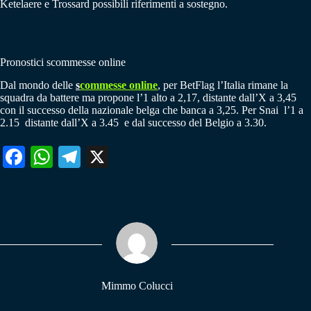
Ketelaere e Trossard possibili riferimenti a sostegno.
Pronostici scommesse online
Dal mondo delle
s
commesse online
, per BetFlag l’Italia rimane la
squadra da battere ma propone l’1 alto a 2,17, distante dall’X a 3,45
con il successo della nazionale belga che banca a 3,25. Per Snai l’1 a
2.15 distante dall’X a 3.45 e dal successo del Belgio a 3.30.
Fa
W
Te
X
ce
ha
le
bo
ts
gr
ok
A
a
pp
m
Mimmo Colucci