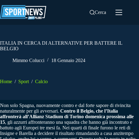
Salta
al
Cerca
contenuto
ITALIA IN CERCA DI ALTERNATIVE PER BATTERE IL
BELGIO
Mimmo Colucci
18 Gennaio 2024
Home
/
Sport
/
Calcio
Non solo Spagna, nuovamente contro e dal forte sapore di rivincita
naturalmente per gli avversari.
Contro il Belgio, che l’Italia
affronterà all’Allianz Stadium di Torino domenica prossima alle
15
, gli azzurri affronteranno una squadra che hanno già incontrato e
battuto agli Europei tre mesi fa. Nei quarti di finale furono le reti di
Insigne e Barella a decidere il risultato rimandando a casa anzitempo
Lukaku, anche lui a segno, e compagni. Questa volta la posta in palio