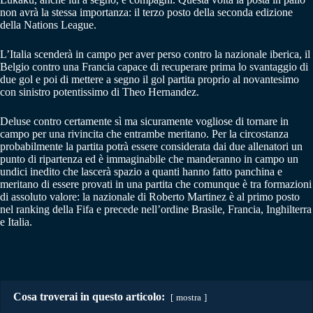
non avrà la stessa importanza: il terzo posto della seconda edizione
della Nations League.
L’Italia scenderà in campo per aver perso contro la nazionale iberica, il
Belgio contro una Francia capace di recuperare prima lo svantaggio di
due gol e poi di mettere a segno il gol partita proprio al novantesimo
con sinistro potentissimo di Theo Hernandez.
Deluse contro certamente sì ma sicuramente vogliose di tornare in
campo per una rivincita che entrambe meritano. Per la circostanza
probabilmente la partita potrà essere considerata dai due allenatori un
punto di ripartenza ed è immaginabile che manderanno in campo un
undici inedito che lascerà spazio a quanti hanno fatto panchina e
meritano di essere provati in una partita che comunque è tra formazioni
di assoluto valore: la nazionale di Roberto Martinez è al primo posto
nel ranking della Fifa e precede nell’ordine Brasile, Francia, Inghilterra
e Italia.
Cosa troverai in questo articolo:
mostra